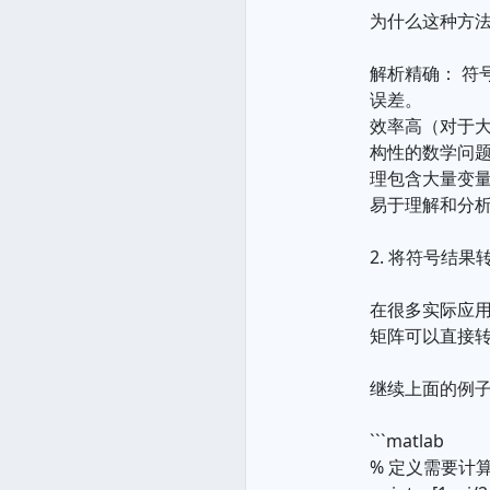
为什么这种方
解析精确： 
误差。
效率高（对于
构性的数学问题
理包含大量变
易于理解和分
2. 将符号结
在很多实际应
矩阵可以直接
继续上面的例子，假设
```matlab
% 定义需要计