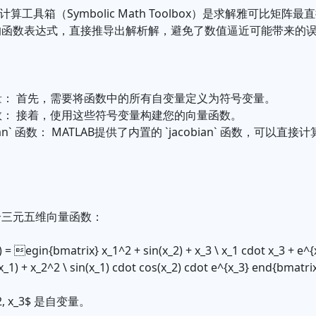
号计算工具箱（Symbolic Math Toolbox）是求解雅可比矩
的函数表达式，直接推导出解析解，避免了数值逼近可能带来的
变量： 首先，需要将函数中的所有自变量定义为符号变量。
函数： 接着，使用这些符号变量构建您的向量函数。
cobian` 函数： MATLAB提供了内置的 `jacobian` 函数，可
个三元五维向量函数：
3) = egin{bmatrix} x_1^2 + sin(x_2) + x_3 \ x_1 cdot x_3 + e^{
x_1) + x_2^2 \ sin(x_1) cdot cos(x_2) cdot e^{x_3} end{bmatri
2, x_3$ 是自变量。