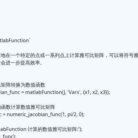
bFunction`
繁地在一个特定的点或一系列点上计算雅可比矩阵，可以将符号
这会进一步提高效率。
比矩阵转换为数值函数
n_func = matlabFunction(J, 'Vars', {x1, x2, x3});
的函数计算数值雅可比矩阵
 = numeric_jacobian_func(1, pi/2, 0);
tlabFunction 计算的数值雅可比矩阵:');
_func);