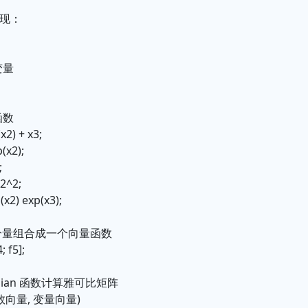
实现：
变量
函数
x2) + x3;
p(x2);
;
x2^2;
s(x2) exp(x3);
分量组合成一个向量函数
4; f5];
cobian 函数计算雅可比矩阵
(函数向量, 变量向量)