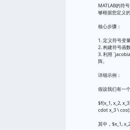
MATLAB的符
够根据您定义
核心步骤：
1. 定义符号
2. 构建符号
3. 利用 `ja
阵。
详细示例：
假设我们有一
$f(x_1, x_2, x_
cdot x_3 \ cos(
其中，$x_1, x_