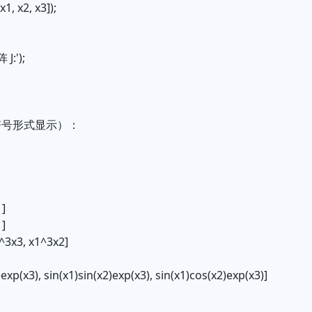
x1, x2, x3]);
J:');
符号形式显示）：
1]
1]
^3x3, x1^3x2]
]
exp(x3), sin(x1)sin(x2)exp(x3), sin(x1)cos(x2)exp(x3)]