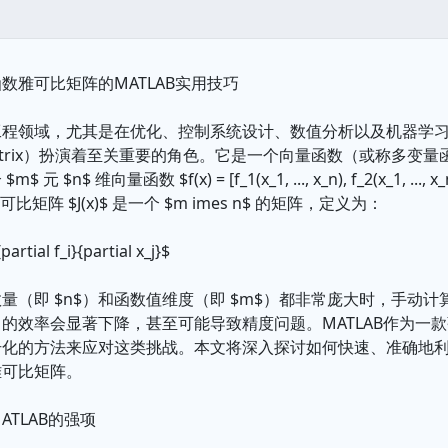
数雅可比矩阵的MATLAB实用技巧
工程领域，尤其是在优化、控制系统设计、数值分析以及机器学
n Matrix）扮演着至关重要的角色。它是一个向量函数（或称多
$n$ 维向量函数 $f(x) = [f_1(x_1, ..., x_n), f_2(x_1, ..., x_n), .
雅可比矩阵 $J(x)$ 是一个 $m imes n$ 的矩阵，定义为：
{partial f_i}{partial x_j}$
量（即 $n$）和函数值维度（即 $m$）都非常庞大时，手动
的效率会显著下降，甚至可能导致精度问题。MATLAB作为一
化的方法来应对这类挑战。本文将深入探讨如何快速、准确地利用
雅可比矩阵。
ATLAB的强项