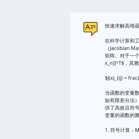
快速求解高维函
在科学计算和
（Jacobia
矩阵。对于一个 $m$ 元 
x_n)]^T$，其
$J(x)_{ij} = frac
当函数的变量数
如有限差分法）
供了高效且符号
变量的函数的
1. 符号计算：M