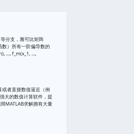
习等分支，雅可比矩阵
变量函数）所有一阶偏导数的
.., f_m(x_1, ...,
计算或者直接数值逼近（例
款强大的数值计算软件，提
MATLAB求解拥有大量