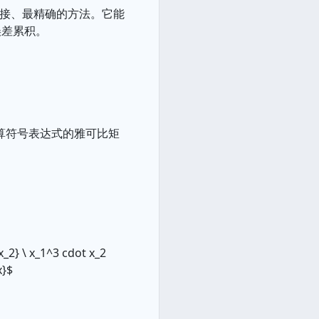
阵最直接、最精确的方法。它能
误差累积。
以直接计算符号表达式的雅可比矩
x_2} \ x_1^3 cdot x_2
x}$