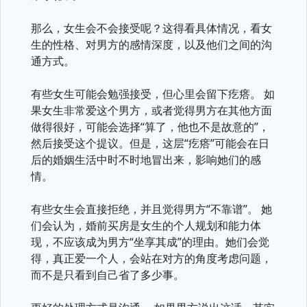
那么，女生会不会接受呢？这得看具体情况，看女
生的性格、对男方的感情深度，以及他们之间的沟
通方式。
有些女生可能会勉强接受，但心里会留下疙瘩。 如
果女生非常爱这个男方，或者觉得男方在其他方面
做得很好，可能会选择“算了，他也不是故意的”，
然后接受这个提议。但是，这层“疙瘩”可能会在日
后的婚姻生活中时不时地冒出来，影响她们的感
情。
有些女生会直接拒绝，并且觉得男方“不靠谱”。 她
们会认为，婚前买房是女生的个人规划和能力体
现，不应该成为男方“坐享其成”的理由。她们会觉
得，真正爱一个人，会站在对方的角度考虑问题，
而不是只看到自己省了多少事。