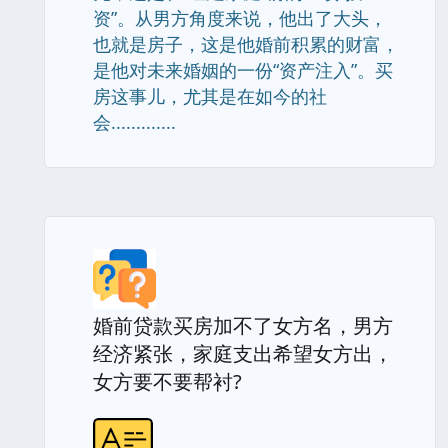
资”。从男方角度来说，他出了大头，
也就是房子，这是他婚前积累的财富，
是他对未来婚姻的一份“资产注入”。买
房这事儿，尤其是在如今的社
会.............
婚前贷款买房加不了女方名，男方
经济紧张，家庭支出希望女方出，
女方要不要帮衬?