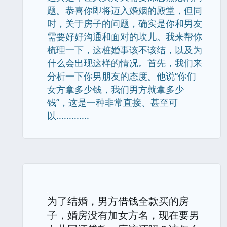
题。恭喜你即将迈入婚姻的殿堂，但同
时，关于房子的问题，确实是你和男友
需要好好沟通和面对的坎儿。我来帮你
梳理一下，这桩婚事该不该结，以及为
什么会出现这样的情况。首先，我们来
分析一下你男朋友的态度。他说“你们
女方拿多少钱，我们男方就拿多少
钱”，这是一种非常直接、甚至可
以.............
为了结婚，男方借钱全款买的房
子，婚房没有加女方名，现在要男