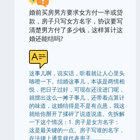
婚前买房男方要求女方付一半或贷
款，房子只写女方名字，协议要写
清楚男方付了多少钱，这样算计这
婚还能结吗?
这事儿啊，说实话，听着就让人心里头
咯噔一下。结婚这事儿，本该是两情相
悦，把日子过好，可现在还没进门呢，
就摆出这么一摊子事儿，还带着点算计
的味道，这婚结得是不是有点悬，我这
就给你掰开了揉碎了说道说道。先拆解
一下这个情况：1. 房子是女方名字：
这是最关键的一点。房子写谁的名字，
在法律上通常就代表房子.............