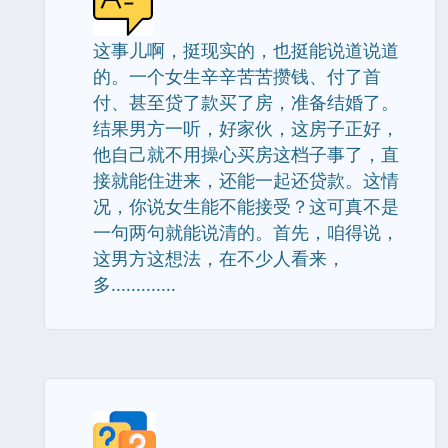
这事儿啊，挺现实的，也挺能说道说道
的。一个女生辛辛苦苦攒钱、付了首
付、甚至贷了款买了房，准备结婚了。
结果男方一听，好家伙，这房子正好，
他自己就不用操心买房这档子事了，直
接就能住进来，还能一起还贷款。这情
况，你说女生能不能接受？这可真不是
一句两句就能说清的。首先，咱得说，
这男方这想法，在不少人看来，
多.............