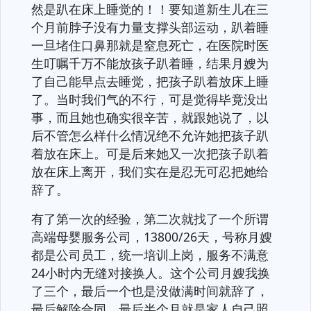
然是趴在床上睡觉的！！要知道新生儿在三
个月前脖子没有力量支撑头部运动，趴着睡
一旦堵住口鼻那就是窒息死亡，在医院时医
生叮嘱千万不能放孩子趴着睡，结果月嫂为
了自己能早点去睡觉，把孩子趴着放床上睡
了。当时我们气的不行，可是觉得毕竟没出
事，而且她也确实很辛苦，就跟她说了，以
后不管怎么样什么情况绝不允许她把孩子趴
着放在床上。可是后来她又一次把孩子趴着
放在床上离开，我们实在是忍无可忍把她给
辞了。
有了第一次的经验，第二次就找了一个所谓
高端母婴服务公司，13800/26天，号称月嫂
都是公司员工，统一培训上岗，服务不满意
24小时内无缝对接换人。这个公司月嫂我换
了三个，最后一个也是没做满时间就辞了，
最后解除合同。最后半个月就是家人自己照