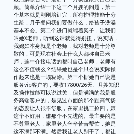
顾。简单介绍一下这三个月嫂的问题，第一
个基本就是刚刚培训完，所有护理技能十分
生疏，月子餐问我们要做什么，给孩子洗澡
基本不会。第二个进门就端着架子，让我们
叫她X老师，听到这话就觉得别扭，说实话，
我媳妇本身就是个老师，我对老师是十分尊
敬的，可是现在社会上什么人都称自己老
师，连中介接电话的都叫自己老师，老师有
这么不值钱么？结果她也是个只会说实际操
作起来也是一塌糊涂。第三个据她自己说是
服务vip客户的，要收17800/26天。月嫂知识
及操作技能可以说过关，但是满满的我是服
务高端客户的，是见过市面的那个趾高气扬
的态度让人很不舒服，在家里挑三捡四，嫌
这个不好用，嫌那个不先进的。最主要的是
不尊重老人，家里老人辛辛苦苦帮忙，她是
这不满那不满。然后我让老人别干了，都让