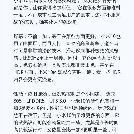
小米10给我最直观的感受就是，“我要把所有好的
都给你，让你觉得物超所值”。它在很多方面都堆料
十足，不计成本地去满足用户的需求，这种“不服来
战”的态度，确实让人印象深刻。
屏幕：不输一加，甚至在某些方面更好。 小米10也
用了曲面屏，而且支持120Hz的高刷新率，这在当
时可是非常前沿的技术。滑动起来那种极致的流畅
感，比90Hz更上一层楼。同时，它的屏幕素质也很
高，色彩准确度、亮度表现都非常出色。甚至在
HDR方面，小米10的观感会更胜一筹，看一些HDR
内容会更有沉浸感。
性能：依旧强劲，但发热控制是个小问题。 骁龙
865，LPDDR5，UFS 3.0，小米10的硬件配置和一
加8是差不多的，性能自然也是顶级的。玩游戏自
然不在话下。但是，小米10为了堆更多的东西，它
的散热设计可能会稍显吃力一些。尤其是在长时间
高负载运行时，发热量会比一加8更明显一些，可