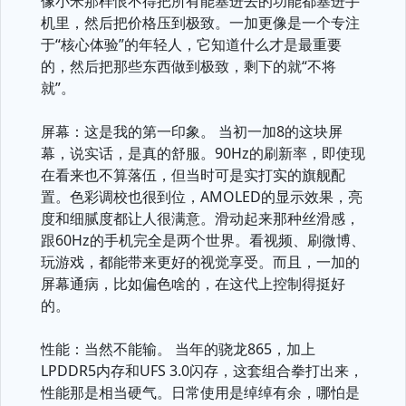
像小米那样恨不得把所有能塞进去的功能都塞进手
机里，然后把价格压到极致。一加更像是一个专注
于“核心体验”的年轻人，它知道什么才是最重要
的，然后把那些东西做到极致，剩下的就“不将
就”。
屏幕：这是我的第一印象。 当初一加8的这块屏
幕，说实话，是真的舒服。90Hz的刷新率，即使现
在看来也不算落伍，但当时可是实打实的旗舰配
置。色彩调校也很到位，AMOLED的显示效果，亮
度和细腻度都让人很满意。滑动起来那种丝滑感，
跟60Hz的手机完全是两个世界。看视频、刷微博、
玩游戏，都能带来更好的视觉享受。而且，一加的
屏幕通病，比如偏色啥的，在这代上控制得挺好
的。
性能：当然不能输。 当年的骁龙865，加上
LPDDR5内存和UFS 3.0闪存，这套组合拳打出来，
性能那是相当硬气。日常使用是绰绰有余，哪怕是