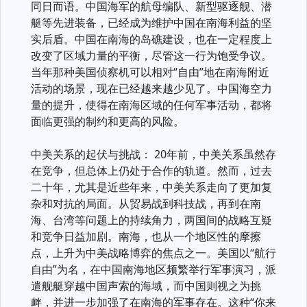
同日而语。中国海军的航母编队、新型驱逐舰、潜
艇等先进装备，已经成为维护中国在南海利益的坚
实后盾。中国在南海的岛礁建设，也在一定程度上
改变了区域力量的平衡，尽管这一行为饱受争议。
当年那种美国侦察机可以相对“自由”地在南海附近
活动的场景，现在已经越来越少见了。中国海空力
量的提升，使得在南海区域的任何军事活动，都将
面临更强的制约和更高的风险。
中美关系的起伏与挑战： 20年前，中美关系虽然存
在竞争，但总体上仍处于合作的轨道。然而，过去
二十年，尤其是近些年来，中美关系走向了更加复
杂和对抗的局面。从贸易战到科技战，再到在南
海、台湾等问题上的持续角力，两国间的战略互疑
和竞争日益加剧。南海，也从一个地区性的摩擦
点，上升为中美战略博弈的焦点之一。美国以“航行
自由”为名，在中国南海地区频繁举行军事演习，派
遣舰艇穿越中国声索的海域，而中国则视之为挑
衅，并进一步加强了在南海的军事存在。这种“你来