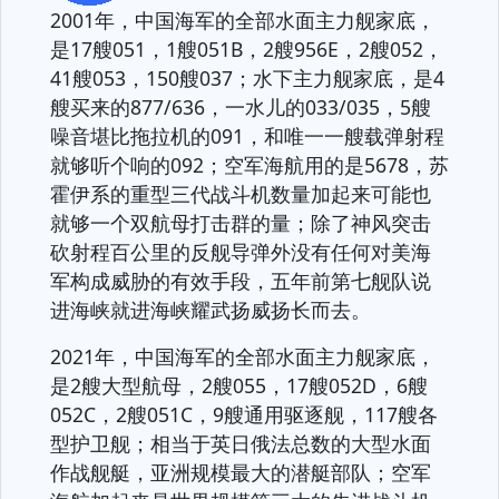
2001年，中国海军的全部水面主力舰家底，
是17艘051，1艘051B，2艘956E，2艘052，
41艘053，150艘037；水下主力舰家底，是4
艘买来的877/636，一水儿的033/035，5艘
噪音堪比拖拉机的091，和唯一一艘载弹射程
就够听个响的092；空军海航用的是5678，苏
霍伊系的重型三代战斗机数量加起来可能也
就够一个双航母打击群的量；除了神风突击
砍射程百公里的反舰导弹外没有任何对美海
军构成威胁的有效手段，五年前第七舰队说
进海峡就进海峡耀武扬威扬长而去。
2021年，中国海军的全部水面主力舰家底，
是2艘大型航母，2艘055，17艘052D，6艘
052C，2艘051C，9艘通用驱逐舰，117艘各
型护卫舰；相当于英日俄法总数的大型水面
作战舰艇，亚洲规模最大的潜艇部队；空军