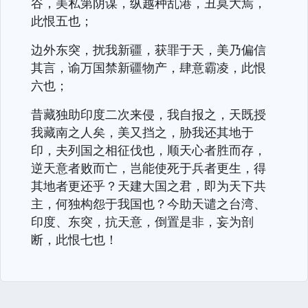
谷，美私第阴谋，纵越种乱港，丑莫大焉，
此恨五也；
边外东突，扰我新疆，获罪于天，美乃偏信
其言，谕万国禁新疆物产，肆意霸凌，此恨
六也；
昔藏独助印度二次来侵，我自报之，天既授
我藏南之人矣，美又挡之，胁我还其地于
印，夫列国之相征伐也，顺天心者胜而存，
逆天意者败而亡，岂能使死于兵者更生，得
其地者更还乎？天建大国之君，即为天下共
主，何独构怨于我国也？今助天谴之台湾、
印度、东突，抗天意，倒置是非，妄为剖
断，此恨七也！