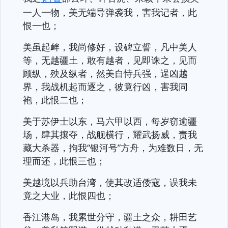
一人一物，美无端导弹袭我，害我记者，此
恨一也；
美虽起衅，我尚修好，设碑立誓，凡中美人
等，无越疆土，敢有越者，见即诛之，见而
顾纵，殃及纵者，然美自恃兵强，逞凶越
界，我战机起而逐之，彼竟行凶，害我同
袍，此恨二也；
美于苏伊士以东，马六甲以西，每岁窃逾疆
场，肆其攘夺，战舰横行，耀武扬威，责我
藏大杀器，拘我“银河号”方舟，为难数日，无
理而还，此恨三也；
美越境以兵助台湾，使其改适倭寇，误我未
竟之大业，此恨四也；
香江港岛，我累世分守，疆土之众，耕田艺