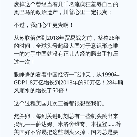
废掉这个曾经当着几千名流疯狂羞辱自己的
奥巴马的政治遗产，川普心里一定很爽；
不过，我们心里更爽啊！
从苏联解体到2018年贸易战之前，整整28年
的时间，全球头号超级大国对于意识形态唯
一的对手中国就没有正儿八经的腾出手打压
过一次！
眼睁睁的看着中国经济一飞冲天，从1990年
GDP1.8万亿增长到2018年的90万亿！28年顺
风顺水的增长了50倍！
这个过程美国几次三番都很想整我们。
然并卵，每到关键时刻总有一些刺头跳出来
捣乱——萨达姆、米洛舍维奇、本拉登……等
美国好不容易把这些刺头灭掉，国内总是要