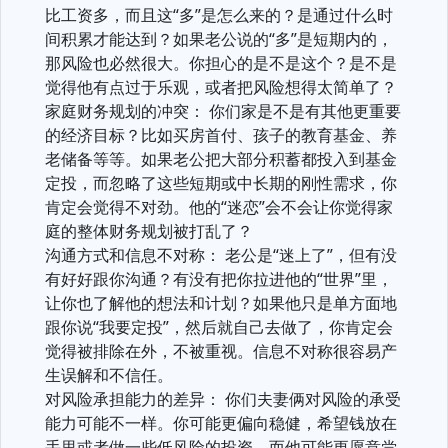
比工资多，而且这“多”是怎么来的？是通过什么时
间积累才能达到？如果老公说的“多”是短期内的，
那风险也必然很大。你担心的是不是这个？是不是
觉得他有点过于乐观，或者把风险想得太简单了？
家庭财务规划的冲突： 你们家是不是有其他更重要
的经济目标？比如买房首付、孩子的教育基金、养
老储备等等。如果老公把大部分积蓄都投入到基金
定投，而忽略了这些短期或中长期的刚性需求，你
肯定会觉得不对劲。他的“迷恋”会不会让你觉得家
庭的整体财务规划被打乱了？
沟通方式和信息不对称： 老公是“迷上了”，但有没
有好好跟你沟通？有没有把你拉进他的“世界”里，
让你也了解他的想法和计划？如果他只是单方面地
跟你说“我要定投”，然后就自己去做了，你肯定会
觉得被排除在外，不被重视。信息不对称很容易产
生误解和不信任。
对风险承担能力的差异： 你们夫妻俩对风险的承受
能力可能不一样。你可能更偏向稳健，希望钱放在
手里或者做一些低风险的投资，而他可能更愿意尝