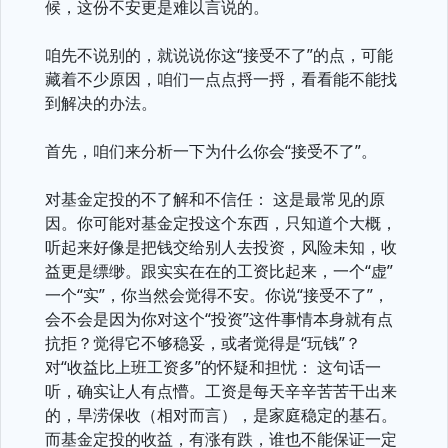
候，这份不安更是难以言说的。
咱先不说别的，就说说你这“接受不了”的点，可能
藏着不少原因，咱们一点点捋一捋，看看能不能找
到解决的办法。
首先，咱们来分析一下为什么你会“接受不了”。
对基金定投的不了解和不信任： 这是最常见的原
因。你可能对基金定投这个东西，只知道个大概，
听起来好像是把钱交给别人去投资，风险未知，收
益更是缥缈。跟实实在在的工资比起来，一个“虚”
一个“实”，你当然会觉得不安。你说“接受不了”，
会不会是因为你对这个“投资”这件事情本身就有点
抗拒？觉得它不够稳妥，或者觉得是“玩钱”？
对“收益比上班工资多”的怀疑和担忧： 这句话一
听，确实让人有点懵。工资是每天辛辛苦苦干出来
的，旱涝保收（相对而言），是家庭稳定的基石。
而基金定投的收益，有涨有跌，谁也不能保证一定