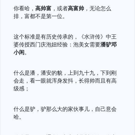
你看哈，
高帅富
，或者
高富帅
，无论怎么
排，富都不是第一位。
这个标准是有历史传承的，《水浒传》中王
婆传授西门庆泡妞经验：泡美女需要
潘驴邓
小闲
。
什么是潘，潘安的貌，上到九十九，下到刚
会走，看一眼就浑身发抖，长得帅而且有高
级感；
什么是驴，驴那么大的家伙事儿，自己意会
哈。