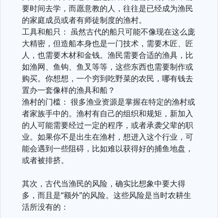
要时间去学，而愿意教的人，往往是已经成为渔民
的家庭成员或者有师徒制度的渔村。
工具和船只： 虽然古代的船只可能不像现在这么庞
大精密，但造船本身也是一门技术，需要木匠、匠
人，也需要木材和金钱。渔民需要合适的渔具，比
如渔网、鱼钩、鱼叉等等，这些东西也需要制作或
购买。你想想，一个穷到吃野菜的农民，哪有钱去
置办一套像样的渔具和船？
渔村的门槛： 很多渔业资源是掌握在特定的渔村或
者家族手中的。渔村有自己的组织和规矩，新加入
的人可能需要经过一定的程序，或者承袭父辈的职
业。如果你不是出生在渔村，想进入这个行业，可
能会遇到一些阻碍，比如难以获得好的捕鱼地盘，
或者被排挤。
其次，古代当渔民的风险，确实比想象中要大得
多，而且是“额外”的风险。这些风险是当时农耕生
活所没有的：