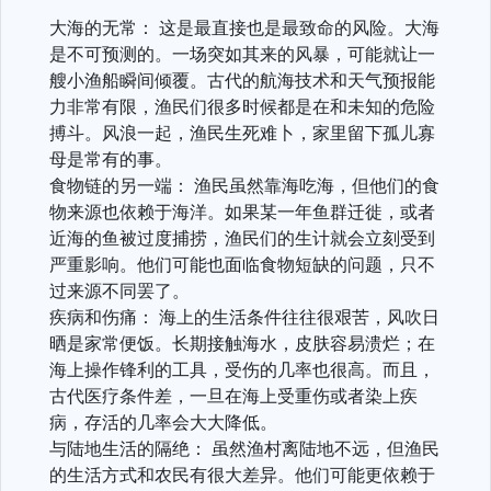
大海的无常： 这是最直接也是最致命的风险。大海
是不可预测的。一场突如其来的风暴，可能就让一
艘小渔船瞬间倾覆。古代的航海技术和天气预报能
力非常有限，渔民们很多时候都是在和未知的危险
搏斗。风浪一起，渔民生死难卜，家里留下孤儿寡
母是常有的事。
食物链的另一端： 渔民虽然靠海吃海，但他们的食
物来源也依赖于海洋。如果某一年鱼群迁徙，或者
近海的鱼被过度捕捞，渔民们的生计就会立刻受到
严重影响。他们可能也面临食物短缺的问题，只不
过来源不同罢了。
疾病和伤痛： 海上的生活条件往往很艰苦，风吹日
晒是家常便饭。长期接触海水，皮肤容易溃烂；在
海上操作锋利的工具，受伤的几率也很高。而且，
古代医疗条件差，一旦在海上受重伤或者染上疾
病，存活的几率会大大降低。
与陆地生活的隔绝： 虽然渔村离陆地不远，但渔民
的生活方式和农民有很大差异。他们可能更依赖于