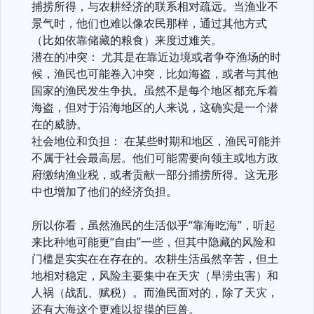
捕捞所得，与农耕经济的联系相对疏远。当渔业不
景气时，他们也难以像农民那样，通过其他方式
（比如依靠储藏的粮食）来度过难关。
潜在的冲突： 尤其是在靠近边境或者争夺渔场的时
候，渔民也可能卷入冲突，比如海盗，或者与其他
国家的渔民发生争执。虽然不是每个地区都充斥着
海盗，但对于沿海地区的人来说，这确实是一个潜
在的威胁。
社会地位和负担： 在某些时期和地区，渔民可能并
不属于社会最高层。他们可能需要向领主或地方政
府缴纳渔业税，或者贡献一部分捕捞所得。这无形
中也增加了他们的经济负担。
所以你看，虽然渔民的生活似乎“靠海吃海”，听起
来比种地可能更“自由”一些，但其中隐藏的风险和
门槛是实实在在存在的。农耕生活虽然辛苦，但土
地相对稳定，风险主要集中在天灾（旱涝虫害）和
人祸（战乱、赋税）。而渔民面对的，除了天灾，
还有大海这个更难以捉摸的巨兽。