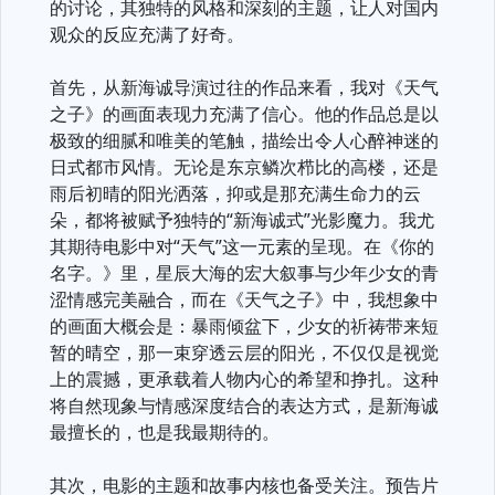
的讨论，其独特的风格和深刻的主题，让人对国内
观众的反应充满了好奇。
首先，从新海诚导演过往的作品来看，我对《天气
之子》的画面表现力充满了信心。他的作品总是以
极致的细腻和唯美的笔触，描绘出令人心醉神迷的
日式都市风情。无论是东京鳞次栉比的高楼，还是
雨后初晴的阳光洒落，抑或是那充满生命力的云
朵，都将被赋予独特的“新海诚式”光影魔力。我尤
其期待电影中对“天气”这一元素的呈现。在《你的
名字。》里，星辰大海的宏大叙事与少年少女的青
涩情感完美融合，而在《天气之子》中，我想象中
的画面大概会是：暴雨倾盆下，少女的祈祷带来短
暂的晴空，那一束穿透云层的阳光，不仅仅是视觉
上的震撼，更承载着人物内心的希望和挣扎。这种
将自然现象与情感深度结合的表达方式，是新海诚
最擅长的，也是我最期待的。
其次，电影的主题和故事内核也备受关注。预告片