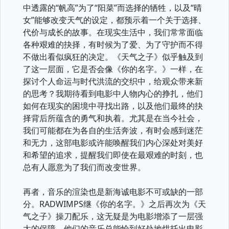
中透露的“帆高”为了“阳菜”而选择的牺牲，以及“晴
女”能够改变天气的设定，都预示着一个关于选择、
代价与成长的故事。在现实生活中，我们常常面临
各种艰难的抉择，有时候为了爱、为了守护而不得
不做出看似疯狂的决定。《天气之子》似乎触及到
了这一层面，它是否会像《你的名字。》一样，在
探讨个人命运与时代洪流的交织中，给观众带来新
的思考？我期待看到电影中人物内心的挣扎，他们
如何在现实的困境中寻找出路，以及他们最终的抉
择背后所蕴含的勇气和执着。尤其是在当今社会，
我们可能都在为各自的生活奔波，有时会感到迷茫
和无力，这部电影或许能唤醒我们内心深处对美好
和希望的追求，提醒我们即使在最艰难的时刻，也
总有人愿意为了我们而改变世界。
再者，音乐的渲染也是新海诚电影不可或缺的一部
分。RADWIMPS继《你的名字。》之后再次为《天
气之子》操刀配乐，这无疑是为电影增添了一层强
大的保障。他们的音乐总能恰到好处地烘托出电影