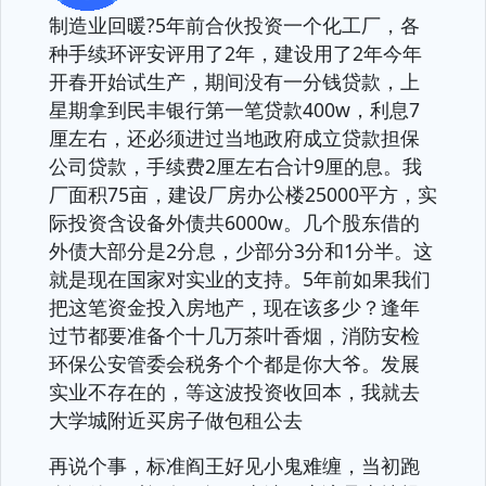
制造业回暖?5年前合伙投资一个化工厂，各
种手续环评安评用了2年，建设用了2年今年
开春开始试生产，期间没有一分钱贷款，上
星期拿到民丰银行第一笔贷款400w，利息7
厘左右，还必须进过当地政府成立贷款担保
公司贷款，手续费2厘左右合计9厘的息。我
厂面积75亩，建设厂房办公楼25000平方，实
际投资含设备外债共6000w。几个股东借的
外债大部分是2分息，少部分3分和1分半。这
就是现在国家对实业的支持。5年前如果我们
把这笔资金投入房地产，现在该多少？逢年
过节都要准备个十几万茶叶香烟，消防安检
环保公安管委会税务个个都是你大爷。发展
实业不存在的，等这波投资收回本，我就去
大学城附近买房子做包租公去
再说个事，标准阎王好见小鬼难缠，当初跑