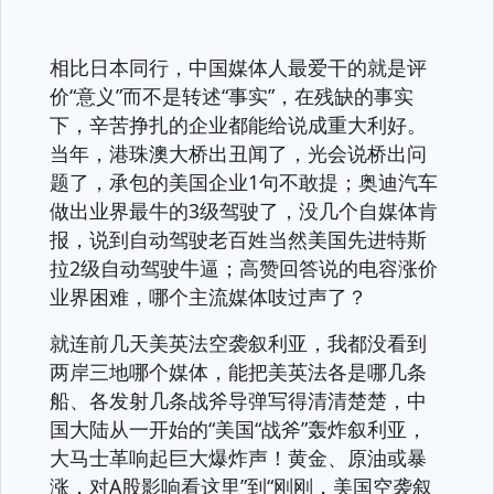
相比日本同行，中国媒体人最爱干的就是评
价“意义”而不是转述“事实”，在残缺的事实
下，辛苦挣扎的企业都能给说成重大利好。
当年，港珠澳大桥出丑闻了，光会说桥出问
题了，承包的美国企业1句不敢提；奥迪汽车
做出业界最牛的3级驾驶了，没几个自媒体肯
报，说到自动驾驶老百姓当然美国先进特斯
拉2级自动驾驶牛逼；高赞回答说的电容涨价
业界困难，哪个主流媒体吱过声了？
就连前几天美英法空袭叙利亚，我都没看到
两岸三地哪个媒体，能把美英法各是哪几条
船、各发射几条战斧导弹写得清清楚楚，中
国大陆从一开始的“美国“战斧”轰炸叙利亚，
大马士革响起巨大爆炸声！黄金、原油或暴
涨，对A股影响看这里”到“刚刚，美国空袭叙