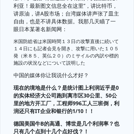
利亚！最新图文信息全在这里”，讲比特币，
讲原油，讲A股市场；台湾媒体讲声张了皿主
自由，也是不讲具体数据。我那几天瞄了一
眼日本某著名新闻网：
米国防総省は米国時間１３日の攻撃直後に続いて
１４日にも記者会見を開き、攻撃に用いた１０５
発（米８５、英仏２０）のミサイルの内訳や標的
施設の状況などについて説明した
中国的媒体你让我说什么才好？
现在的境地是什么？是统计图上利润近乎是0
的实体经济大公司跑到离市区30公里、50公
里的地方开工厂，工程师996工人三班倒，利
润还只有IT企业和银行的1/10！！
德国美国牛B的高通、博世是几个利润率？也
只有几个点到十几个点好伐？！