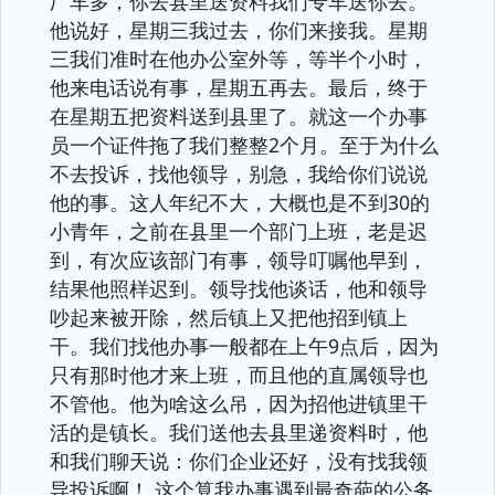
厂车多，你去县里送资料我们专车送你去。
他说好，星期三我过去，你们来接我。星期
三我们准时在他办公室外等，等半个小时，
他来电话说有事，星期五再去。最后，终于
在星期五把资料送到县里了。就这一个办事
员一个证件拖了我们整整2个月。至于为什么
不去投诉，找他领导，别急，我给你们说说
他的事。这人年纪不大，大概也是不到30的
小青年，之前在县里一个部门上班，老是迟
到，有次应该部门有事，领导叮嘱他早到，
结果他照样迟到。领导找他谈话，他和领导
吵起来被开除，然后镇上又把他招到镇上
干。我们找他办事一般都在上午9点后，因为
只有那时他才来上班，而且他的直属领导也
不管他。他为啥这么吊，因为招他进镇里干
活的是镇长。我们送他去县里递资料时，他
和我们聊天说：你们企业还好，没有找我领
导投诉啊！ 这个算我办事遇到最奇葩的公务