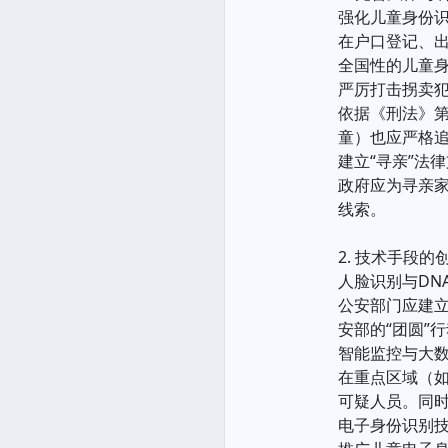
强化儿童身份
在户口登记、
全国性的儿童
严厉打击拐卖
依据《刑法》第
童）也应严格
建立“寻亲”法
政府应为寻亲
线索。
2. 技术手段的
人脸识别与DN
公安部门应建
安部的“团圆”
智能监控与大
在重点区域（如
可疑人员。同
电子身份识别