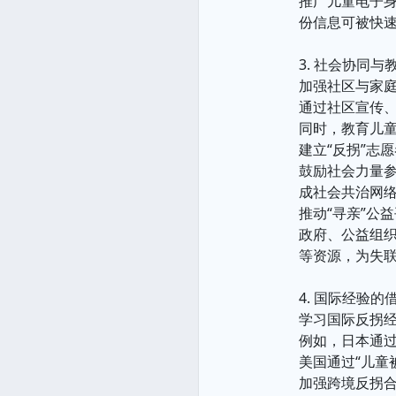
推广儿童电子身
份信息可被快
3. 社会协同与
加强社区与家
通过社区宣传、
同时，教育儿
建立“反拐”志
鼓励社会力量参
成社会共治网
推动“寻亲”公
政府、公益组织
等资源，为失
4. 国际经验
学习国际反拐
例如，日本通过
美国通过“儿童
加强跨境反拐