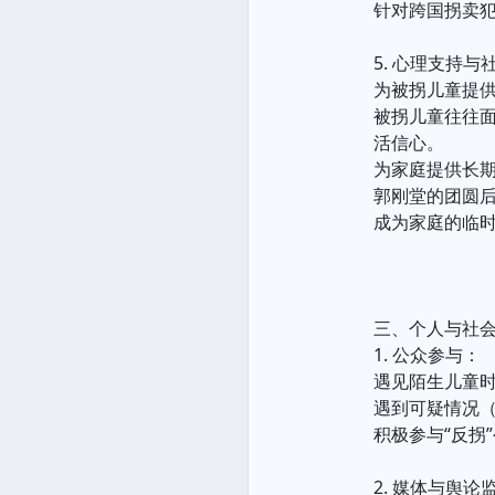
针对跨国拐卖
5. 心理支持与
为被拐儿童提
被拐儿童往往
活信心。
为家庭提供长
郭刚堂的团圆后
成为家庭的临
三、个人与社
1. 公众参与：
遇见陌生儿童
遇到可疑情况
积极参与“反拐
2. 媒体与舆论