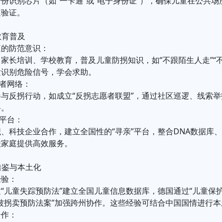
份识别芯片（如“一卡通”或“电子身份证”），确保儿童在公共
速验证。
教育普及
庭的防范意识：
家长培训、学校教育，普及儿童防拐知识，如“不跟陌生人走”“
童识别危险信号，学会求助。
愿者网络：
与反拐行动，如成立“反拐志愿者联盟”，通过社区巡逻、线索
络。
益平台：
、科技企业合作，建立全国性的“寻亲”平台，整合DNA数据库
联家庭提供高效服务。
的借鉴与本土化
经验：
“儿童失踪预防法”建立全国儿童信息数据库，德国通过“儿童保
被拐卖预防法案”加强跨州协作。这些经验可结合中国国情进行
合作：