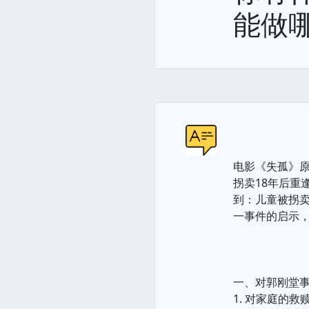
能做
电影《失孤》
拐卖18年后重
到：儿童被拐
一事件的启示
一、对郭刚堂
1. 对家庭的救