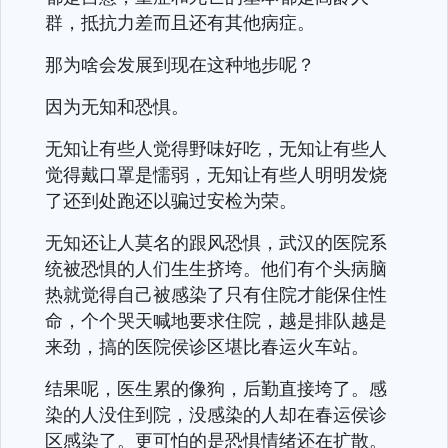
群，抵抗力差而且还有其他病症。
那为啥会发展到现在这种地步呢？
因为无知和恐惧。
无知让有些人觉得野味好吃，无知让有些人
觉得戴口罩是懦弱，无知让有些人明明发烧
了还到处跑还以骗过安检为荣。
无知还让人莫名的跟风恐惧，武汉的医院系
统被恐惧的人们生生挤垮。他们有个头病脑
热就觉得自己被感染了只有住院才能保住性
命，个个哭天喊地要求住院，越是排队越是
来劲，搞的医院侯诊区堪比春运火车站。
结果呢，医生累的像狗，后勤直接垮了。感
染的人没住到院，没感染的人却在春运侯诊
区感染了。更可怕的是恐惧情绪还在扩散。