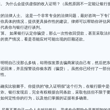
因。 为什么会提供虚假的收入证明？（虽然原因不一定能让银行
专业的法律人士。 这是一个非常专业的法律问题，最好咨询一下
据你具体的情况，提供更具操作性的建议。律师可以帮助你评估
至代表你与银行进行谈判。
的打算。 如果银行认定你骗贷，那么一次性收回贷款，甚至采取
己的资产情况，看是否能应对可能出现的巨额还款。
，明明自己没那么多钱，却用假发票去骗商家说自己有，然后把
西还回来，并且报警说你偷东西（骗贷）。虽然你已经付了一部
诈性。
确实比较棘手。你提供的“收入证明假”这个行为，在银行眼中
欺诈。银行发现后，完全有权根据合同条款，采取包括但不限于
行如何定性你的行为，以及他们掌握的证据有多确凿。
 尽量不要自己一个人去对抗银行，寻求专业帮助会是更明智的