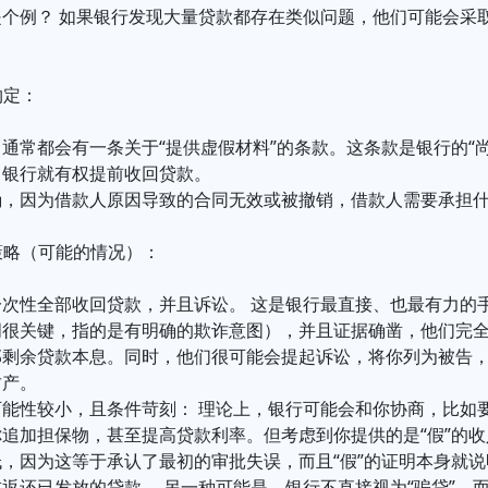
是个例？ 如果银行发现大量贷款都存在类似问题，他们可能会采
约定：
通常都会有一条关于“提供虚假材料”的条款。这条款是银行的“
，银行就有权提前收回贷款。
确，因为借款人原因导致的合同无效或被撤销，借款人需要承担
对策略（可能的情况）：
一次性全部收回贷款，并且诉讼。 这是银行最直接、也最有力的
词很关键，指的是有明确的欺诈意图），并且证据确凿，他们完
部剩余贷款本息。同时，他们很可能会提起诉讼，将你列为被告
财产。
可能性较小，且条件苛刻： 理论上，银行可能会和你协商，比如
追加担保物，甚至提高贷款利率。但考虑到你提供的是“假”的
，因为这等于承认了最初的审批失误，而且“假”的证明本身就
返还已发放的贷款。 另一种可能是，银行不直接视为“骗贷”，