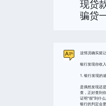
现贷
骗贷
这情况确实挺
银行发现你收
1. 银行发现
是偶然发现还
查，正好查到
证明“假”到什
银行的判定会