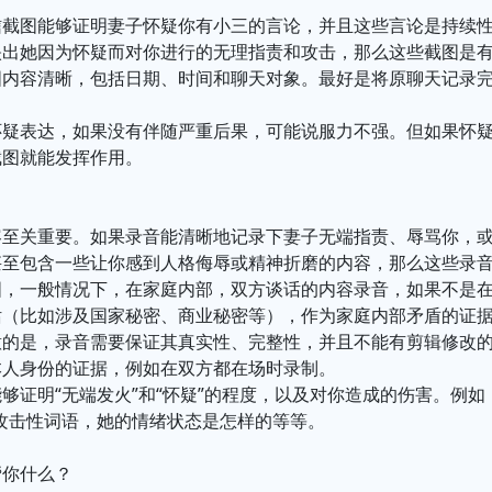
信截图能够证明妻子怀疑你有小三的言论，并且这些言论是持续
映出她因为怀疑而对你进行的无理指责和攻击，那么这些截图是
图内容清晰，包括日期、时间和聊天对象。最好是将原聊天记录
怀疑表达，如果没有伴随严重后果，可能说服力不强。但如果怀
截图就能发挥作用。
容至关重要。如果录音能清晰地记录下妻子无端指责、辱骂你，
甚至包含一些让你感到人格侮辱或精神折磨的内容，那么这些录
国，一般情况下，在家庭内部，双方谈话的内容录音，如果不是
话（比如涉及国家秘密、商业秘密等），作为家庭内部矛盾的证
意的是，录音需要保证其真实性、完整性，并且不能有剪辑修改
本人身份的证据，例如在双方都在场时录制。
够证明“无端发火”和“怀疑”的程度，以及对你造成的伤害。例如
攻击性词语，她的情绪状态是怎样的等等。
帮你什么？