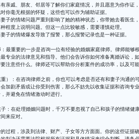
果有亲戚、朋友、邻居等了解你们家庭情况，并且愿意为你作证
她对你毫无根据的怀疑，这些也可以作为辅助证据。
果妻子的情绪问题严重到影响了她的精神状态，你带她去看医生
某种程度上说明问题。但这一点比较敏感，需要谨慎处理。
果妻子的情绪爆发导致了报警，那么报警记录也是一种证据。
律师：最重要的一步是咨询一位有经验的婚姻家庭律师。律师能够
供最专业的法律意见和指导。他们会告诉你如何准备离婚诉讼，
需要注意些什么。律师还可以帮助你分析案件的成功率，以及可
（慎重）：在咨询律师之前，你也可以考虑是否还有和妻子沟通的
只会加剧矛盾或让你受到伤害，那么不妨先以收集证据和咨询专
录，并避免在情绪激动时进行。
和孩子：在处理婚姻问题时，千万不要忽视了自己和孩子的情绪健
空间来应对。
杂的过程，涉及到法律、财产、子女等方方面面。你的这些证据
终的判决还需要法院根据所有证据和具体情况来综合判断。请务