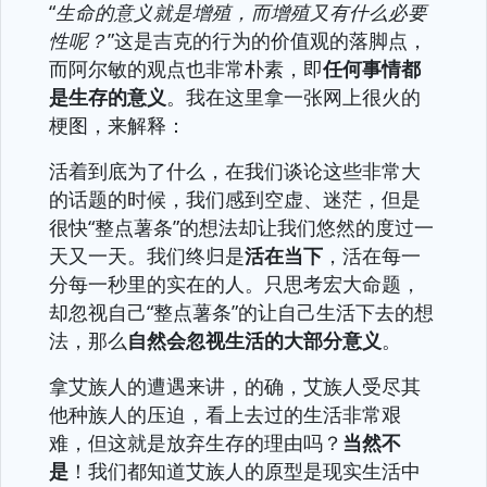
“
生命的意义就是增殖，而增殖又有什么必要
性呢？
”这是吉克的行为的价值观的落脚点，
而阿尔敏的观点也非常朴素，即
任何事情都
是生存的意义
。我在这里拿一张网上很火的
梗图，来解释：
活着到底为了什么，在我们谈论这些非常大
的话题的时候，我们感到空虚、迷茫，但是
很快“整点薯条”的想法却让我们悠然的度过一
天又一天。我们终归是
活在当下
，活在每一
分每一秒里的实在的人。只思考宏大命题，
却忽视自己“整点薯条”的让自己生活下去的想
法，那么
自然会忽视生活的大部分意义
。
拿艾族人的遭遇来讲，的确，艾族人受尽其
他种族人的压迫，看上去过的生活非常艰
难，但这就是放弃生存的理由吗？
当然不
是
！我们都知道艾族人的原型是现实生活中