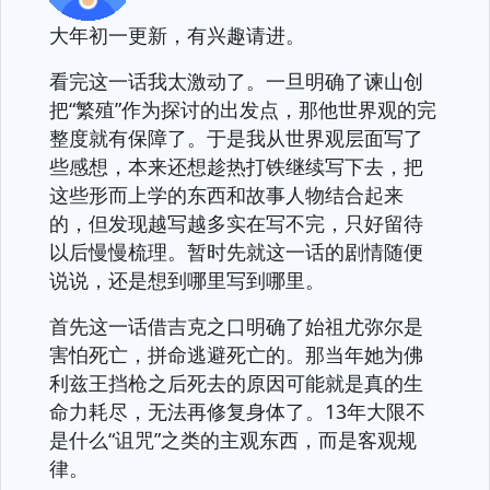
大年初一更新，有兴趣请进。
看完这一话我太激动了。一旦明确了谏山创
把“繁殖”作为探讨的出发点，那他世界观的完
整度就有保障了。于是我从世界观层面写了
些感想，本来还想趁热打铁继续写下去，把
这些形而上学的东西和故事人物结合起来
的，但发现越写越多实在写不完，只好留待
以后慢慢梳理。暂时先就这一话的剧情随便
说说，还是想到哪里写到哪里。
首先这一话借吉克之口明确了始祖尤弥尔是
害怕死亡，拼命逃避死亡的。那当年她为佛
利兹王挡枪之后死去的原因可能就是真的生
命力耗尽，无法再修复身体了。13年大限不
是什么“诅咒”之类的主观东西，而是客观规
律。