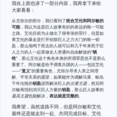
我在上面也讲了一部分内容，我再拿下来给
大家看看：
从尤弥尔的部分，我们看到了
统合艾伦和阿尔敏的
可能
，我认为这是巨人故事有好的表达的唯一可能
之路。艾伦目前为止做出了很夸张的罪行，但是如
果艾伦的暴走是打开祛除巨人之力大门的唯一钥
匙，那么地鸣下死去的人就可以和几千年来死于巨
人之力的人一起算做全人类通向自由解放的“
牺
牲
”，那么艾伦这个角色本身的所谓罪恶也不是那么
重要了。阿尔敏是给予调查兵团的人——包括艾伦
——“
意义
”的重要角色，尤弥尔寻求人类之间理
解、平等关系的愿望，如果能作为调解马莱、帕岛
千年仇恨的
钥匙
进而解决巨人的
次要主题
，然后阿
尔敏再找到消灭巨人力量的
钥匙
，那么巨人故事的
最高主题
也能解决，
表达就是完整的
。
我希望，虽然道路不同，但是阿尔敏和艾伦
最终还是能走到一起、共同完成目标。艾伦