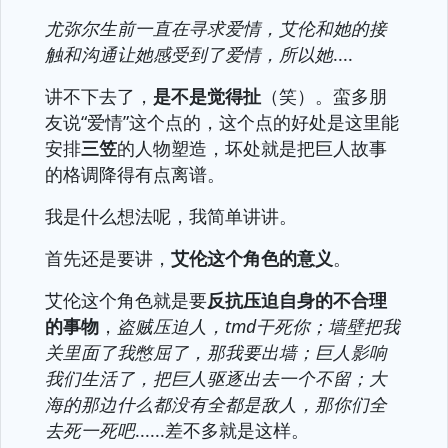
尤弥尔生前一直在寻求爱情，艾伦和她的接
触和沟通让她感受到了爱情，所以她
....
讲不下去了，
是不是觉得扯
（笑）。蛮多朋
友说“爱情”这个点的，这个点的好处是这里能
安排
三笠
的人物塑造，坏处就是把巨人故事
的格调降得有点离谱。
我是什么想法呢，我简单讲讲。
首先还是要讲，
艾伦这个角色的意义
。
艾伦这个角色就是要
反抗压迫自身的不合理
的事物
，
盗贼压迫人，tmd干死你；墙壁把我
关里面了我憋屈了，那我要出墙；巨人影响
我们生活了，把巨人驱逐出去一个不留；大
海的那边什么都没有全都是敌人，那你们全
去死一死吧
......差不多就是这样。