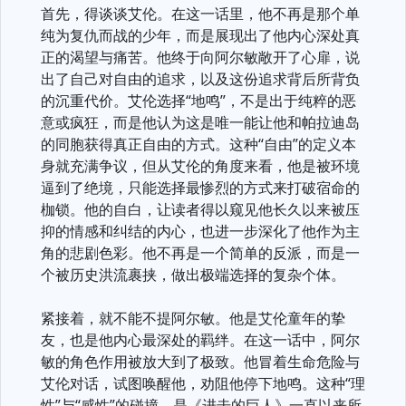
首先，得谈谈艾伦。在这一话里，他不再是那个单
纯为复仇而战的少年，而是展现出了他内心深处真
正的渴望与痛苦。他终于向阿尔敏敞开了心扉，说
出了自己对自由的追求，以及这份追求背后所背负
的沉重代价。艾伦选择“地鸣”，不是出于纯粹的恶
意或疯狂，而是他认为这是唯一能让他和帕拉迪岛
的同胞获得真正自由的方式。这种“自由”的定义本
身就充满争议，但从艾伦的角度来看，他是被环境
逼到了绝境，只能选择最惨烈的方式来打破宿命的
枷锁。他的自白，让读者得以窥见他长久以来被压
抑的情感和纠结的内心，也进一步深化了他作为主
角的悲剧色彩。他不再是一个简单的反派，而是一
个被历史洪流裹挟，做出极端选择的复杂个体。
紧接着，就不能不提阿尔敏。他是艾伦童年的挚
友，也是他内心最深处的羁绊。在这一话中，阿尔
敏的角色作用被放大到了极致。他冒着生命危险与
艾伦对话，试图唤醒他，劝阻他停下地鸣。这种“理
性”与“感性”的碰撞，是《进击的巨人》一直以来所