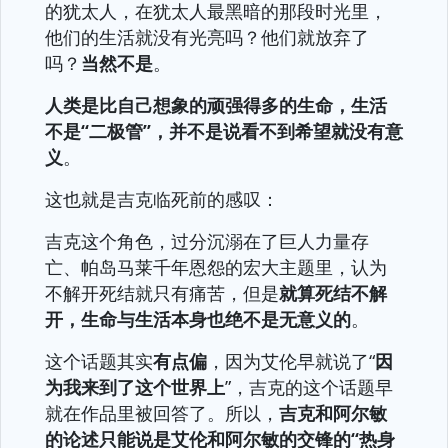
的犹太人，在犹太人最黑暗的那段时光里，
他们的生活就没有光亮吗？他们就放弃了
吗？
当然不是
。
人类是比自己想象的顽强得多的生命，生活
不是“二极管”，并不是说看不到希望就没有意
义
。
这也就是吉克临死前的感叹：
吉克这个角色，过分沉溺在了巨人力量存
亡、帕岛马莱千年恩怨的宏大主题里，认为
不解开死结就只有痛苦，但是
就算死结不解
开，生命与生活本身也绝不是无意义的
。
这个话题其实
有点偏
，因为艾伦早就说了“
因
为我来到了这个世界上
”，吉克的这个话题早
就在作品里被回答了。所以，
吉克和阿尔敏
的论述只能说是艾伦和阿尔敏的交锋的“热身