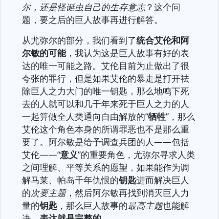
尔，还是怪诞虫自己的生存意志
？这个问
题，要之后的巨人故事再进行解答。
从尤弥尔的部分，我们看到了
统合艾伦和阿
尔敏的可能
，我认为这是巨人故事有好的表
达的唯一可能之路。艾伦目前为止做出了很
夸张的罪行，但是如果艾伦的暴走是打开祛
除巨人之力大门的唯一钥匙，那么地鸣下死
去的人就可以和几千年来死于巨人之力的人
一起算做全人类通向自由解放的“
牺牲
”，那么
艾伦这个角色本身的所谓罪恶也不是那么重
要了。阿尔敏是给予调查兵团的人——包括
艾伦——“
意义
”的重要角色，尤弥尔寻求人类
之间理解、平等关系的愿望，如果能作为调
解马莱、帕岛千年仇恨的
钥匙
进而解决巨人
的
次要主题
，然后阿尔敏再找到消灭巨人力
量的
钥匙
，那么巨人故事的
最高主题
也能解
决，
表达就是完整的
。