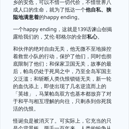
乡的安危，可以不惜一切代价，不惜世界八
成人口的生命，就为了抵达一个
他自私、狭
隘地满意着
的happy ending。
一个happy ending，这就是139话谏山创揭
露给我们的，艾伦·耶格尔的全部
私心
。
和伙伴的绝对自由无关，他无微不至地操控
着救世小队的行动，保护了他们，同时也彻
底限制了他们；和保家卫国无关，故事的最
后，帕岛仍处于死局之中，乃至全岛军国主
义泛滥；和斩断人类仇恨锁链无关，新一轮
的血仇添上，即使出现了几名逆流而上的
「英雄」，马莱帕岛双方也基本都放弃了对
于和平与相互理解的向往，只剩杀到你死我
活的仇恨。
怪诞虫是被消灭了。可实际上，它充当的只
是个背景板，两千一百年来，人类的纷争从