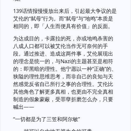
139话情报慢慢放出来后，引起最大争议的是
艾伦的“弑母”行为。而“弑母”与“地鸣”本质是
相同的，即「人生而便具有价值」的反面。
为达成目的，卡露拉的死，亦或地鸣杀害的
八成人口都可以被艾伦当作无可奈何的手
段。通过推进、造成这两件事，艾伦展现出
的理念是统一的，与Nazi的主题甚至是相符
的：即黑暗的理性。他宁愿以一种“正确”的、
狭隘的理性思维思考，而非自己的良知与天
然感觉反省自己所行之事的合理性。艾伦比
其他角色了解更多真相，也更由不完全真相
制造的假象蒙蔽，受罪孽折磨怎么办，只要
喊出——
“一切都是为了三笠和阿尔敏”