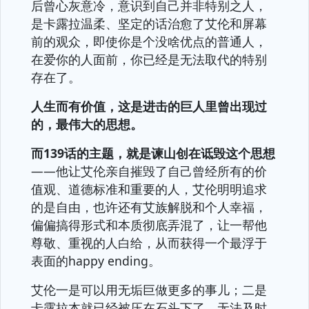
后曾心灰意冷，意识到自己并非特别之人，
是卡露拉温柔、坚定的话治愈了艾伦和屏幕
前的观众，即使你是个没啥优点的普通人，
在爱你的人面前，你已经是无法取代的特别
存在了。
人生而有价值，这是进击的巨人里曾出现过
的，最伟大的思想。
而139话的主题，就是谏山创在诋毁这个思想
——他让艾伦亲自摧毁了自己曾经所有的价
值观、道德标准和重要的人，艾伦明明追求
的是自由，也许还有艾族解脱和个人幸福，
偏偏搞得形式和本质彻底弄混了，让一帮他
尊敬、重视的人白给，从而获得一个最浮于
表面的happy ending。
艾伦一是可以用无垢巨做更多的事儿；二是
卡露拉本就已经被压在石头下了，无法及时