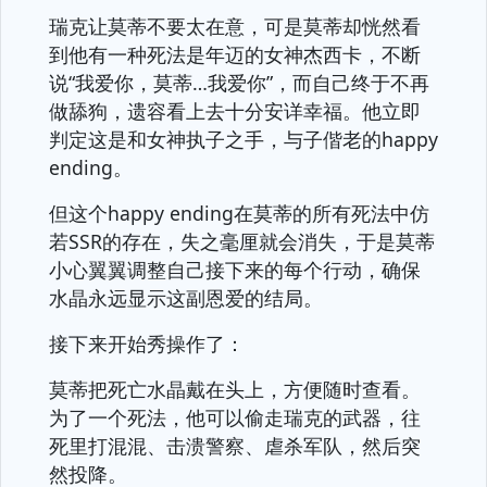
瑞克让莫蒂不要太在意，可是莫蒂却恍然看
到他有一种死法是年迈的女神杰西卡，不断
说“我爱你，莫蒂…我爱你”，而自己终于不再
做舔狗，遗容看上去十分安详幸福。他立即
判定这是和女神执子之手，与子偕老的happy
ending。
但这个happy ending在莫蒂的所有死法中仿
若SSR的存在，失之毫厘就会消失，于是莫蒂
小心翼翼调整自己接下来的每个行动，确保
水晶永远显示这副恩爱的结局。
接下来开始秀操作了：
莫蒂把死亡水晶戴在头上，方便随时查看。
为了一个死法，他可以偷走瑞克的武器，往
死里打混混、击溃警察、虐杀军队，然后突
然投降。