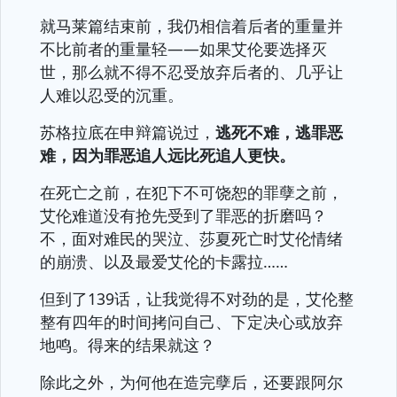
就马莱篇结束前，我仍相信着后者的重量并
不比前者的重量轻——如果艾伦要选择灭
世，那么就不得不忍受放弃后者的、几乎让
人难以忍受的沉重。
苏格拉底在申辩篇说过，
逃死不难，逃罪恶
难，因为罪恶追人远比死追人更快。
在死亡之前，在犯下不可饶恕的罪孽之前，
艾伦难道没有抢先受到了罪恶的折磨吗？
不，面对难民的哭泣、莎夏死亡时艾伦情绪
的崩溃、以及最爱艾伦的卡露拉……
但到了139话，让我觉得不对劲的是，艾伦整
整有四年的时间拷问自己、下定决心或放弃
地鸣。得来的结果就这？
除此之外，为何他在造完孽后，还要跟阿尔