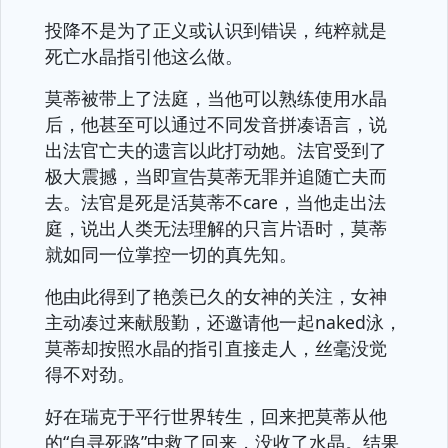
投降不是为了正义或认识到错误，纯粹就是
死亡水晶指引他这么做。
莫蒂被带上了法庭，当他可以熟练使用水晶
后，他甚至可以通过不同发音拼凑语言，说
出法官亡夫的遗言以此打动她。法官受到了
极大震撼，当即宣告莫蒂无罪并追随亡夫而
去。法官是死是活莫蒂不care，当他走出法
庭，说出人类无法理解的只言片语时，莫蒂
就如同一位掌控一切的真先知。
他由此得到了艳羡已久的女神的关注，女神
主动凑过来献殷勤，还邀请他一起naked泳，
莫蒂却按照水晶的指引直接走人，丝毫没觉
得不对劲。
好在瑞克于平行世界转生，回来把莫蒂从他
的“自寻死路”中救了回来，没收了水晶。结果