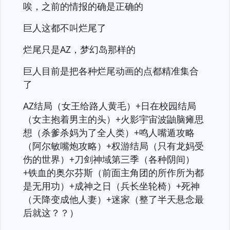
唉，之前的情报的确是正确的
巨人这都不叫烂尾了
烂尾只是AZ，梦幻岛那样的
巨人目前是把各种烂尾动画的点都精准集合
了
AZ结局（女王给路人黄毛）+日在校园结局
（女主抱着男主的头）+火影宇宙波鼬脑瘫思
想（杀爹杀妈为了全人类）+鸣人嘴遁攻略
（阿尔敏嘴炮攻略）+权游结局（只有龙妈受
伤的世界）+刀剑神域第三季（各种阴间）
+铁血的奥尔芬斯（前面主角团的所作所为都
是无用功）+成神之日（兵长坐轮椅）+死神
（天降变成他人妻）+迷家（整了半天悬念最
后就这？？）