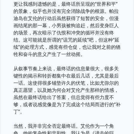
更让我感到遗憾的是，最终话所呈现的“世界和平”
的景象，似乎也并没有完全消除战争的根源。帕拉
迪岛在艾伦的行动后虽然获得了短暂的安全，但漫
画结尾的那一幕，小男孩被狗追赶，然后变身巨人
的场景，再次暗示了仇恨和冲突的循环并没有终
结。这可能就是所谓的“诅咒的延续”吧，但这种“延
续”的处理方式，感觉有些仓促，也让我对之前的牺
牲和奋斗的意义产生了一丝动摇。
从叙事节奏上来说，最终话的信息量很大，很多关
键性的揭示和转折都集中在最后几话，尤其是最后
一话。这使得很多铺垫许久的伏笔，比如尤弥尔的
真正愿望，以及她为何会对艾伦产生那样的情感，
虽然在最终话给出了答案，但总觉得有些力度不
够，或者说感觉像是为了完成这个结局而进行的“补
丁”。
当然，我并非完全否定最终话。艾伦作为一个角
色，他的复杂性和悲剧性，我认为是《进击的巨