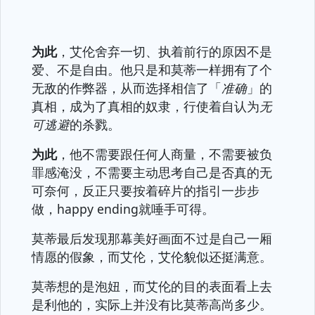
为此
，艾伦舍弃一切、执着前行的原因不是
爱、不是自由。他只是和莫蒂一样拥有了个
无敌的作弊器，从而选择相信了「
准确
」的
真相，成为了真相的奴隶，行使着自认为
无
可逃避
的杀戮。
为此
，他不需要跟任何人商量，不需要被负
罪感淹没，不需要主动思考自己是否真的无
可奈何，反正只要按着碎片的指引一步步
做，happy ending就唾手可得。
莫蒂最后发现那幕美好画面不过是自己一厢
情愿的假象，而艾伦，艾伦貌似还挺满意。
莫蒂想的是泡妞，而艾伦的目的表面看上去
是利他的，实际上并没有比莫蒂高尚多少。