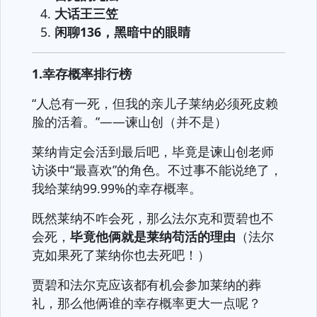
大话王三笠
闲聊136，黑暗中的眼睛
1.幸存概率排行榜
“人总有一死，但我的亲儿子莱纳必须死皮赖
脸的活着。”——谏山创（并不是）
莱纳肯定会活到最后吧，毕竟是谏山创老师
访谈中“最喜欢”的角色。不过事不能说绝了，
我给莱纳99.99%的幸存概率。
既然莱纳不咋会死，那么法尔克和贾碧也不
会死，
毕竟他俩就是莱纳苟活的理由
（法尔
克如果死了莱纳你也去死吧！）
贾碧和法尔克应该都有机会参加莱纳的葬
礼，那么他俩谁的幸存概率更大一点呢？