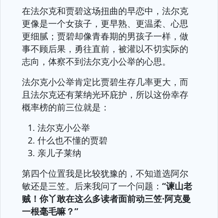
在法尔克和贾碧这场扭曲的早恋中，法尔克
更像是一个女孩子，更早熟、更温柔、心思
更细腻；贾碧却像青春期的男孩子一样，做
事不顾后果，勇往直前，被灌以不切实际的
志向，体察不到法尔克小公举的心思。
法尔克小公举肯定比贾碧生存几率更大，而
且法尔克还有莱纳光环庇护，所以这份幸存
概率榜的前三位就是：
法尔克小公举
什么也不懂的贾碧
亲儿子莱纳
第四个位置我是比较犹豫的，不知道选阿尔
敏还是三笠。后来我问了一个问题：
“谏山老
贼！你丫敢在这么多读者面前动三笠·阿克曼
一根毫毛嘛？”