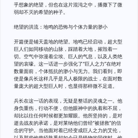
乎想象的绝望，但也在这片混沌之中，播撒下了微
弱却不灭的希望的种子。
绝望的洪流：地鸣的恐怖与个体力量的渺小
开篇便是铺天盖地的绝望。地鸣已经启动，超大型
巨人们如同移动的山脉，踩踏着大地，摧毁着一
切。空气中弥漫着尘埃、巨人的气息，以及人类绝
望的哀嚎。这一话进一步强化了“巨人之力”在绝对
数量面前，个体抵抗的渺小与无力。我们看到，即
使是像兵长这样几乎是凡人极限的战士，在面对数
量庞大的超大型巨人时，也显得那样微不足道。
兵长在这一话的表现，无疑是整话的灵魂之一。他
身负重伤，行动不便，但他眼神中的执着和不屈，
却比以往任何时候都更加耀眼。他所坚持的，是对
逝去战友的承诺，是对莱纳他们曾经“被拯救”的信
念的守护。当他面对着已经变成巨人之力的艾伦，
以及那些他曾经熟悉却如今已是怪物的同伴时，他