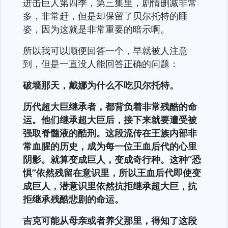
进击巨人第四季，第三集里，剧情删减非常
多，非常赶，但是却保留了贝尔托特的睡
姿，因为这就是非常重要的暗示啊。
所以我可以顺便回答一个，早就被人注意
到，但是一直没人能回答正确的问题：
破墙那天，戴娜为什么不吃贝尔托特。
历代超大巨继承者，都背负着非常残酷的命
运。他们继承超大巨后，接下来就要遭受被
强取脊髓液的酷刑。这段流传在王族内部非
常血腥的历史，成为每一位王血后代的心里
阴影。就算变成巨人，变成奇行种。这种“恐
惧”依然残留在意识里，所以王血后代即使变
成巨人，潜意识里依然抗拒继承超大巨，抗
拒继承残酷悲剧的命运。
吉克可能从母亲或者养父那里，得知了这段