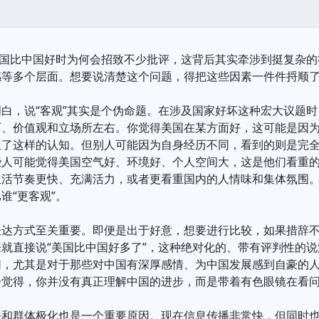
美国比中国好时为何会招致不少批评，这背后其实牵涉到挺复杂
感等多个层面。想要说清楚这个问题，得把这些因素一件件捋顺
白，说“客观”其实是个伪命题。在涉及国家好坏这种宏大议题时
历、价值观和立场所左右。你觉得美国在某方面好，这可能是因
生了这样的认知。但别人可能因为自身经历不同，看到的则是完
些人可能觉得美国空气好、环境好、个人空间大，这是他们看重
生活节奏更快、充满活力，或者更看重国内的人情味和集体氛围
谁“更客观”。
表达方式至关重要。即便是出于好意，想要进行比较，如果措辞
就直接说“美国比中国好多了”，这种绝对化的、带有评判性的
切，尤其是对于那些对中国有深厚感情、为中国发展感到自豪的
会觉得，你并没有真正理解中国的进步，而是带着有色眼镜在看
房和群体极化也是一个重要原因。现在信息传播非常快，但同时