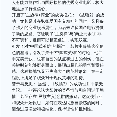
人有能力制作出与国际接轨的优秀商业电影，极大
地提振了行业信心。
开启了“主旋律+商业”的成功模式： 《战狼2》的成
功，尤其是其在弘扬爱国主义精神的同时，又具备
了强大的商业娱乐属性，为后来许多国产电影提供
了新的思路。它证明了“主旋律”与“商业元素”并非
不可调和，反而可以相互促进，实现双赢。
引发了对“中国式英雄”的探讨： 影片中冷锋这个角
色的塑造，引发了关于“中国式英雄”的讨论。他并
非完美无缺，也有自己的缺点和过去的创伤，但在
关键时刻能够挺身而出，展现出超凡的勇气和责任
感。这种接地气又不失高大全的英雄形象，在一定
程度上满足了观众对于现代英雄的期待。
警示与反思： 当然，《战狼2》的成功也并非毫无
争议。一些评论认为影片的某些情节和台词过于煽
情，甚至存在“民族主义泛滥”的嫌疑。这促使行业
和观众开始反思，如何在表达民族自豪感的同时，
避免过度渲染和极端化，保持理性和批判性。