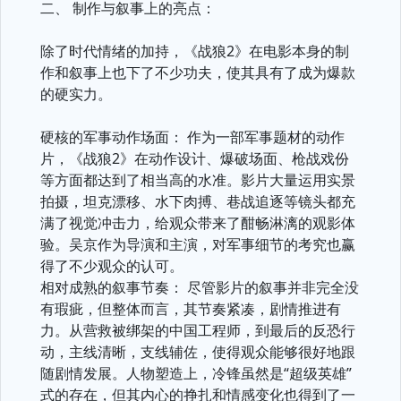
二、 制作与叙事上的亮点：
除了时代情绪的加持，《战狼2》在电影本身的制
作和叙事上也下了不少功夫，使其具有了成为爆款
的硬实力。
硬核的军事动作场面： 作为一部军事题材的动作
片，《战狼2》在动作设计、爆破场面、枪战戏份
等方面都达到了相当高的水准。影片大量运用实景
拍摄，坦克漂移、水下肉搏、巷战追逐等镜头都充
满了视觉冲击力，给观众带来了酣畅淋漓的观影体
验。吴京作为导演和主演，对军事细节的考究也赢
得了不少观众的认可。
相对成熟的叙事节奏： 尽管影片的叙事并非完全没
有瑕疵，但整体而言，其节奏紧凑，剧情推进有
力。从营救被绑架的中国工程师，到最后的反恐行
动，主线清晰，支线辅佐，使得观众能够很好地跟
随剧情发展。人物塑造上，冷锋虽然是“超级英雄”
式的存在，但其内心的挣扎和情感变化也得到了一