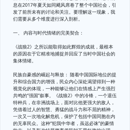
息在2017年夏天如同飓风席卷了整个中国社会，引
发了前所未有的讨论和关注。要理解这一现象，我
们需要从多个维度进行深入剖析。
一、 内容与时代情绪的完美契合：
《战狼2》之所以能取得如此辉煌的成就，最根本
的原因在于它精准地捕捉并回应了当时中国社会的
集体情绪。
民族自豪感的崛起与释放： 随着中国国际地位的提
升和综合国力的增强，民众内心深处渴望得到一种
视觉化的体现，一种能够让他们在情感上产生强烈
共鸣的“强国”叙事。《战狼2》中的冷锋，一个退伍
特种兵，在非洲战场上，面对比他更强大的敌人，
凭借着过人的智慧、勇猛的战斗力和不屈的精神，
一次又一次地化解危机，保护了包括中国同胞在内
的无辜民众。这种“犯我中华者，虽远必诛”的豪情