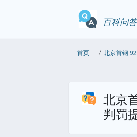
百科问答
首页
北京首钢 9
北京首
判罚