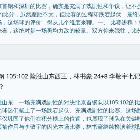
京首钢和深圳的比赛，确实是充满了戏剧性和争议，让不
95的比分，虽然差距不大，但比赛的过程却跌宕起伏，最
场，这场球的评价，得从几个维度来聊。一、 比赛进程：
看，这绝对是一场势均力敌的较量。双方你来我往，比分一直咬得..
 105:102 险胜山东西王，林书豪 24+8 李敬
？
胜山东，一场充满戏剧性的对决北京首钢队以105:102的
为球迷们献上了一场跌宕起伏、充满戏剧性的比赛。这场
不仅巩固了他们在积分榜上的位置，也展现了球队在关键
袖作用与李敬宇的闪光本场比赛，林书豪继续扮演着球队核心的角..