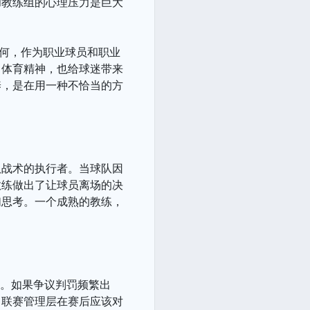
和教练组的心理压力是巨大
如何，作为职业球员和职业
了体育精神，也给球迷带来
养，是在用一种不恰当的方
队战术的执行者。当球队因
教练做出了让球员离场的决
们思考。一个成熟的教练，
点。如果争议判罚频繁出
。联赛管理层在赛后应该对