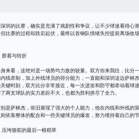
深圳的比赛，确实是充满了戏剧性和争议，让不少球迷看得心潮起
，但比赛的过程却跌宕起伏，最终以首钢队情绪失控提前离场收
：胶着与转折
本身来看，这绝对是一场势均力敌的较量。双方你来我往，比分
的内线牵制，加上外线球员的得分能力，一直能和深圳这边萨林
的关键时刻，双方比分非常接近，每一次进攻和防守都牵动着球
明了两支球队的实力差距不大，也都为胜利拼尽了全力。
特别是萨林杰，依旧展现了强大的个人能力，他在内线和外线的
队则依靠整体的配合和一些关键球员的爆发，努力维持着自己的
：压垮骆驼的最后一根稻草