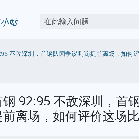
小站
2:95 不敌深圳，首钢队因争议判罚提前离场，如何
钢 92:95 不敌深圳，
提前离场，如何评价这场