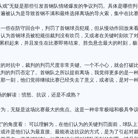
头戏”无疑是那些引发首钢队情绪爆发的争议判罚。具体是哪些
普遍被认为是导致首钢不满和最终选择离场的导火索，集中在比
是一些在防守回合中，判罚了首钢球员犯规，但从慢动作回放来
，认为首钢球员被犯规但裁判没有吹罚，又或者在关键时刻吹了
罚累积起来，并且发生在比赛即将结束、胜负悬念最大的时刻，
度的对抗中，裁判的判罚尺度非常关键。一个不小心，就会打破
裁判的判罚否定了。首钢队之所以提前离场，我觉得更多的是一
那一刻，他们觉得继续比赛已经失去了意义，或者说，是对一种
场的解读：愤怒、抗议，还是不成熟？
行为，无疑是这场比赛最大的焦点。这是一种非常极端和极具争
抗议”的角度看： 可以理解为，在他们认为的关键判罚面前，球队
，或许是他们认为最直接、最能表达抗议的方式，是为了引起对