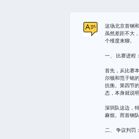
这场北京首钢和
虽然差距不大
个维度来聊。
一、 比赛进程
首先，从比赛
尔顿和范子铭
抗衡。第四节
态，本身就说
深圳队这边，
麻烦。而首钢
二、 争议判罚