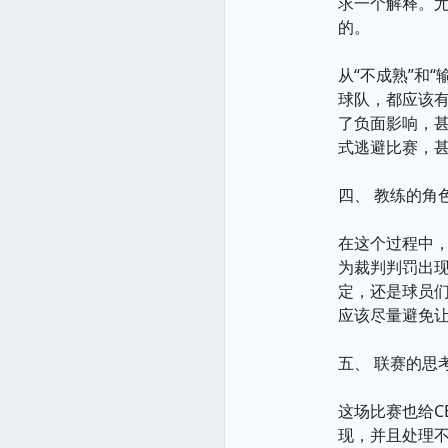
求一个解释。
的。
从“不成熟”和
球队，都应该
了负面影响，
式逃避比赛，甚
四、 教练的角
在这个过程中
为裁判判罚出
定，还是球员
应该尽量避免
五、 联赛的思
这场比赛也给C
现，并且处理