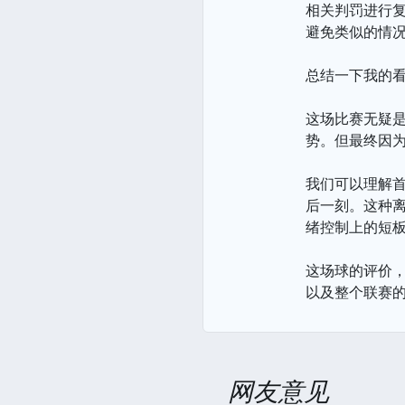
相关判罚进行
避免类似的情
总结一下我的
这场比赛无疑
势。但最终因
我们可以理解
后一刻。这种
绪控制上的短板
这场球的评价
以及整个联赛
网友意见