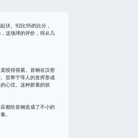
伏。92比95的比分，
场，这场球的评价，得从几
一直咬得很紧。首钢在汉密
杰、贺希宁等人的发挥形成
迷的心弦。这种胶着的状
策应都给首钢造成了不小的
节奏。