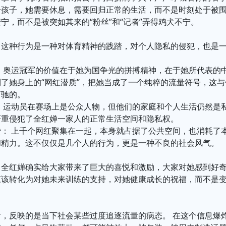
个孩子，她需要休息，需要回归正常的生活，而不是时刻处于被
宁，而不是被突如其来的“粉丝”和“记者”弄得鸡犬不宁。
，这种行为是一种对体育精神的践踏，对个人隐私的侵犯，也是
： 奥运冠军的价值在于她为国争光的拼搏精神，在于她所代表的
了她身上的“网红潜质”，把她当成了一个纯粹的流量符号，这
而驰的。
 运动员在赛场上是公众人物，但他们的家庭和个人生活仍然是私
严重侵犯了全红婵一家人的正常生活空间和隐私权。
费： 上千个网红聚集在一起，本身就占据了公共空间，也消耗了
和精力。这不仅仅是几个人的行为，更是一种不良的社会风气。
，全红婵确实给大家带来了巨大的喜悦和激励，大家对她感到好
该转化为对她未来训练的支持，对她健康成长的祝福，而不是变
后，反映的是当下社会某些过度追逐流量的病态。 在这个信息爆