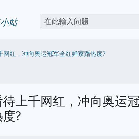
小站
千网红，冲向奥运冠军全红婵家蹭热度?
看待上千网红，冲向奥运
度?