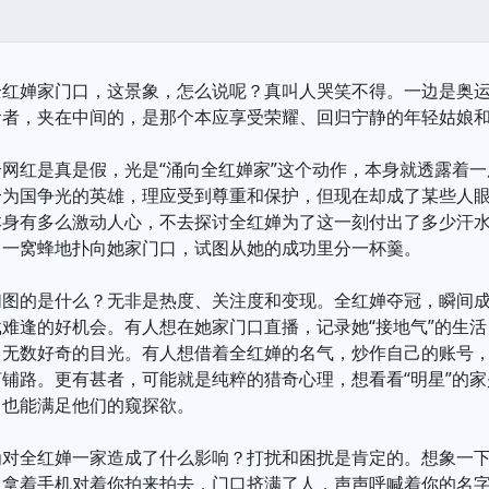
全红婵家门口，这景象，怎么说呢？真叫人哭笑不得。一边是奥
食者，夹在中间的，是那个本应享受荣耀、回归宁静的年轻姑娘
网红是真是假，光是“涌向全红婵家”这个动作，本身就透露着一
为国争光的英雄，理应受到尊重和保护，但现在却成了某些人眼
本身有多么激动人心，不去探讨全红婵为了这一刻付出了多少汗
，一窝蜂地扑向她家门口，试图从她的成功里分一杯羹。
们图的是什么？无非是热度、关注度和变现。全红婵夺冠，瞬间
难逢的好机会。有人想在她家门口直播，记录她“接地气”的生
引无数好奇的目光。有人想借着全红婵的名气，炒作自己的账号
铺路。更有甚者，可能就是纯粹的猎奇心理，想看看“明星”的
，也能满足他们的窥探欲。
为对全红婵一家造成了什么影响？打扰和困扰是肯定的。想象一
，拿着手机对着你拍来拍去，门口挤满了人，声声呼喊着你的名