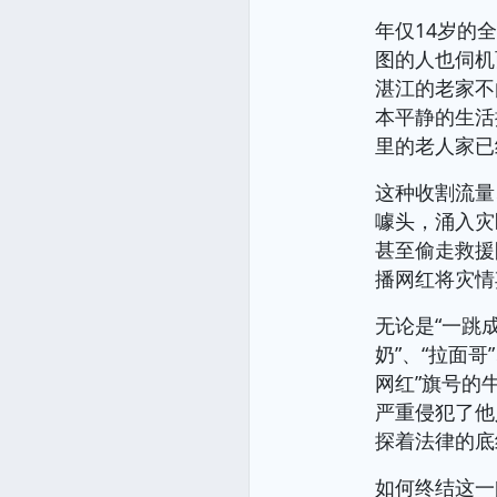
年仅14岁的
图的人也伺机
湛江的老家不
本平静的生活
里的老人家已经
这种收割流量
噱头，涌入灾
甚至偷走救援
播网红将灾情
无论是“一跳
奶”、“拉面
网红”旗号的
严重侵犯了他
探着法律的底
如何终结这一