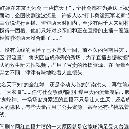
全红婵在东京奥运会“一跳惊天下”，全社会都在为她送上
而动，企图收割这波流量。许多人以“打卡奥运冠军老家”
由分说进行直播。短短两天时间内，至少有两千人来到
搅得一团糟。他们只好对乡亲们和正在直播的主播一遍遍
被吵得两天没合眼了......”
、没有底线的直播早已不是头一回。前不久的河南洪灾
区“蹭流量”：将灾区当成作秀的秀场，为了直播占据救援
队的救生艇去拍视频，占用了宝贵的救援资源。在“流量至
弃之不顾，津津有味地吃着人血馒头。
成名天下知”的全红婵，还是牵动人心的河南洪灾，再往前
哥”、“大衣哥”……任何社会热点都能引爆巨大的流量漩涡，
牛鬼蛇神。一场场贴身紧逼的直播不只是让人生厌，还造
人的隐私，有些大量占用了公共资源，甚至还有些挑战
线。
闹剧？网红直播井喷的一大原因就是它能够满足受众普