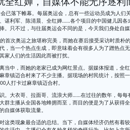
扰全红婵，自媒体不能无序逐利
奥运会已落下帷幕。每届奥运会，总有一些运动员成为人们
、谌利军、陈清晨、全红婵……各个项目的中国健儿因各
捧。只不过，与往届奥运会不同的是，今天我们身处自
婵的首次奥运之旅堪称完美，而她在赛后接受采访时质朴
代，当一个热点生成，即意味着会有很多人为了蹭热点
其家人们的生活因此而被打扰。
离当中，而她的老家已成为网红景点。据媒体报道，全
麻章镇迈合村来了不少主播。据现场的村民统计，按照
000人打卡过麻章镇迈合村。
识。大衣哥、拉面哥、流浪大师……在过往的数年，每每
大群主播从全国各地蜂拥而至，而目的便是为了从获得
的自媒体获取流量。
对这类现象最合适的总结。当下，自媒体经济仍然有着
的生活中，主播们会有各种各样的奇怪行为。比如上文