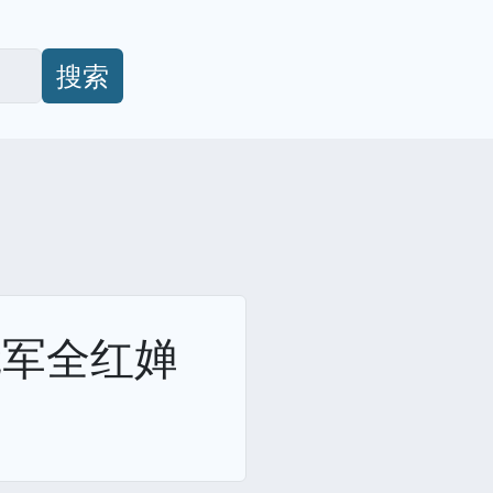
搜索
冠军全红婵