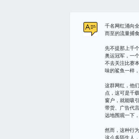
千名网红涌向
而至的流量捕
先不提那上千个
奥运冠军，一个
不去关注比赛
味的鲨鱼一样
这群网红，他
点，这可是千载
窗户，就能吸
带货、广告代言
远地围观一下
然而，这种行
这么多陌生人