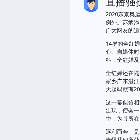
直播骚
2020东京
例外。苏炳添
广大网友的追
14岁的全红
心。自媒体时
料，全红婵及
全红婵还在隔
家乡广东湛江
天起码就有2
这一幕似曾相
出现，便会一
中，为其所在
逐利而奔，是
奇怪我们所处