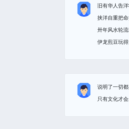
旧有华人告洋
挟洋自重把命
卅年风水轮流
伊龙煎豆玩得
说明了一切都
只有文化才会