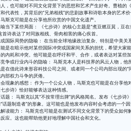
的人，也可能对不同文化背景下的思想和艺术产生好奇。曹植的
和代表性，其背后的“兄弟相残”的悲剧故事和诗歌本身的艺术
。马斯克可能是在分享他所欣赏的中国文化遗产。
喻当下某些局面： 《七步诗》的核心主题是“煮豆燃豆萁，豆
这首诗表达了对同族相残、骨肉相害的痛心疾首。
系或国际局势的隐喻： 在当前全球地缘政治复杂、特别是中美关
能是在暗示他对某些国际冲突或国家间关系的担忧，希望大家能
要的内耗和冲突。他可能是在呼吁和平、合作，或者表达对某些
部竞争或行业内斗的隐喻： 马斯克本人是科技界的风云人物，他
是在借此诗来形容科技公司之间、或者同一个公司内部出现的“
或内部权力斗争的厌倦。
社会现象的感想： 作为一个公众人物，马斯克也可能是在分享他
《七步诗》恰好能够表达这种情感。
话题： 马斯克以其“不按常理出牌”的风格闻名。发布《七步诗
“话题制造者”的形象。这可能也是他发布内容时会考虑的一个因
化解读能力： 马斯克也可能是在测试不同文化背景下的受众如何
的反应。这也能帮助他更好地理解中国社会和文化。