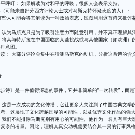
平呼吁： 如果解读为对和平的呼唤，很多人会表示支持。
读（可能来自部分西方评论人士或对马斯克持怀疑态度的人）：
 有些人可能会将其解读为一种政治表态，试图利用这首诗来批评
： 认为马斯克只是为了吸引注意力而随意引用，并不真正理解其
： 将其与特斯拉在中国面临的某些挑战或与其他国家（如欧洲）
某种意图。
解读： 大部分评论会集中在猜测马斯克的动机，分析这首诗的含
价
步诗》是一件值得深思的事件，它并非简单的“一次转发”，而
， 这是一次成功的文化传播，它让更多人关注到了中国古典文学
思考。这展现了文化跨越国界的可能性，以及优秀文化作品的强
， 我们不能排除马斯克别有用心的可能性。他作为一名具有巨大
有复杂的考量。因此，理解其真实动机需要结合其一贯的行事风