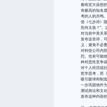
都有宏大设想
有极高的知名度
考的人的共鸣
借《七步诗》隐
煎何太急？”。
对当前中美关
发布这首诗，可
义，避免不必
对科技公司内
烈。也有可能他
种对恶性竞争
对个人经历或
哲学思考，而
吸引眼球和制造
一步巩固他作为
测试舆论和文
发布这种内容