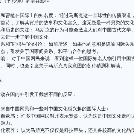
布《七步诗》的潜在影响
》和曹植在国际上的知名度： 通过马斯克这一全球性的传播渠道
这首诗，了解其背后的故事和文化含义。这无疑是一种另类的文
化和历史的关注： 马斯克的行为可能会激发人们对中国古代文学
们去进一步了解中国文化。
系和“同根生”的讨论： 如前所述，如果他的意图是隐喻国际关
爆点，引发关于国家间关系、和平与合作的思考。
影响： 对于中国网民来说，看到这样一位国际知名人物引用中国
同。同时，也会引发关于马斯克真实意图的各种猜测和解读。
应
举动在国内外引发了截然不同的反应：
要来自中国网民和一些对中国文化感兴趣的国际人士）：
族自豪感： 许多中国网民对此表示赞赏，认为这是中国文化走向
的魅力。
文化素养： 认为马斯克不仅仅是科技巨头，还具备较高的文化品