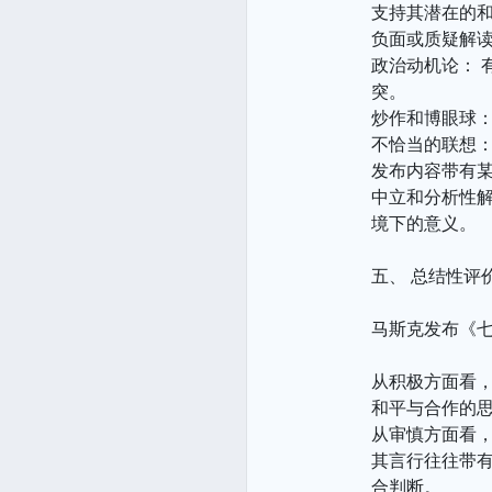
支持其潜在的和
负面或质疑解
政治动机论：
突。
炒作和博眼球
不恰当的联想
发布内容带有
中立和分析性
境下的意义。
五、 总结性评
马斯克发布《七
从积极方面看
和平与合作的
从审慎方面看
其言行往往带
合判断。