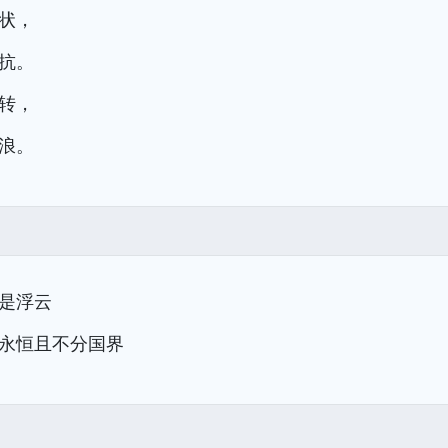
状，
抗。
转，
浪。
是浮云
永恒且不分国界