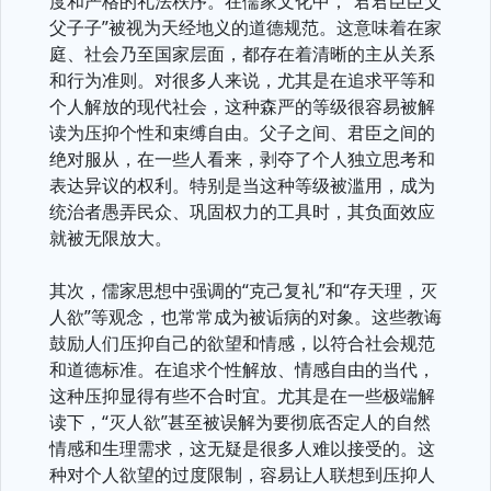
度和严格的礼法秩序。在儒家文化中，“君君臣臣父
父子子”被视为天经地义的道德规范。这意味着在家
庭、社会乃至国家层面，都存在着清晰的主从关系
和行为准则。对很多人来说，尤其是在追求平等和
个人解放的现代社会，这种森严的等级很容易被解
读为压抑个性和束缚自由。父子之间、君臣之间的
绝对服从，在一些人看来，剥夺了个人独立思考和
表达异议的权利。特别是当这种等级被滥用，成为
统治者愚弄民众、巩固权力的工具时，其负面效应
就被无限放大。
其次，儒家思想中强调的“克己复礼”和“存天理，灭
人欲”等观念，也常常成为被诟病的对象。这些教诲
鼓励人们压抑自己的欲望和情感，以符合社会规范
和道德标准。在追求个性解放、情感自由的当代，
这种压抑显得有些不合时宜。尤其是在一些极端解
读下，“灭人欲”甚至被误解为要彻底否定人的自然
情感和生理需求，这无疑是很多人难以接受的。这
种对个人欲望的过度限制，容易让人联想到压抑人