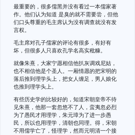
最重要的，很多儒黑并没有看过一本儒家著
作。他们认为知道 是臭的就不需要尝，但他
们口头尊重的毛主席认为没有调查就没有发
言权。
毛主席对孔子儒家的评论有很多，有好有
坏，但很多人只喜欢孔学名高实秕糠。
就像朱熹，大家宁愿相信他扒灰调戏尼姑，
也不相信他是个圣人。一厢情愿的把宋明的
落后推到理学头上，把女人缠足，男人娘化
也推到理学头上。
有些历史学的比较好的，知道宋朝皇帝不待
见朱熹，他那一套忽悠不了人，蛮夷忽必烈
为了愚民才用理学，朱元璋为了进一步愚
民，所以也用理学，清朝也同理。得，宋朝
不用儒学亡了，怪理学，然而元明清一个接