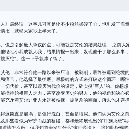
巨人》最终话，这事儿可真是让不少粉丝操碎了心，也引发了海
星情报，就够大家吵上半天了。
心、也是引起最大争议的点，可能就是艾伦的结局处理。 之前大
说他牺牲小我成就大我，结果情报一出来，发现他干了那么多事，
族灭绝”。这一下子就炸了锅了。
常艾伦，非常符合他一路以来被压迫、被剥削，最终被逼到绝境
牲和痛苦，他选择了最彻底、最极端的方式来打破这个循环，哪
一切代价，甚至以毁灭为代价的设定，确实挺“巨人”的。你想
到能操控始祖巨人之力，甚至改变历史的男人，他的视角和决心
可能充斥着艾尔迪亚人永远被歧视、被屠杀的画面，所以他才选
觉得这简直是崩塌，是强行洗白，甚至是喂屎。他们认为艾伦之
及那些看似为守护而战的桥段，都和最终展现出的“种族灭绝”
知道该怎么做，但我知道会发生什么”这种说法下，将如此极端的