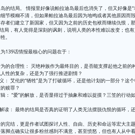
岛的结局。 情报里好像说帕拉迪岛最后也消失了，但又好像是“
的细节模糊不清，但如果帕拉迪岛最后因为地鸣或者其他原因而
幸存者们建立了新国家，但又因为之前的历史包袱而继续仇恨，
的结局，有人觉得是深刻的讽刺，说明人类的本性难以改变；也
牺牲。
为139话情报最核心的问题在于：
行为的合理性： 灭绝种族作为最终目的，是否能支撑起他之前的
现人性的复杂，还是为了强行推进剧情？
含义： 艾伦的“牺牲”是为了打破循环，还是他计划的一部分？这
度的赎罪？
辑： “爱”的解放，是否显得过于抽象和难以捉摸？三笠的行动
的解读： 最终的结局是否真的证明了人类无法摆脱仇恨的循环，
情的完结，更是作者试图探讨人性、自由、历史和命运等宏大主
个落脚点确实让很多粉丝感到不满意，甚至愤怒，但也有人从中