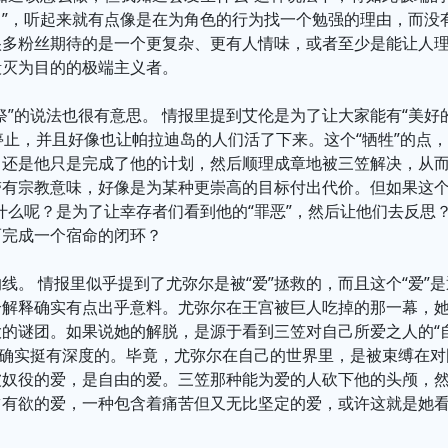
己”，听起来就有点像是在为角色的行为找一个勉强的理由，而没
很多粉丝期待的是一个更复杂、更有人情味，或者至少是能让人
毁灭为目的的极端主义者。
祭”的说法也很有意思。 情报里提到艾伦是为了让大家能有“美好
”停止，并且好像也让帕拉迪岛的人们活了下来。这个“牺牲”的点
还是他只是完成了他的计划，然后顺理成章地被三笠解决，从而
带有宗教意味，好像是为某种更崇高的目标付出代价。但如果这个
什么呢？是为了让幸存者们看到他的“罪恶”，然后让他们去反思
而完成一个宿命的闭环？
线。 情报里似乎提到了尤弥尔是被“爱”拯救的，而且这个“爱”
个解释确实有点出乎意料。尤弥尔在王宫被巨人吃掉的那一幕，
的谜团。如果说她的解脱，是源于看到三笠对自己所爱之人的“
那确实挺有深度的。毕竟，尤弥尔在自己的世界里，是被束缚在对
被奴役的爱，是自由的爱。三笠那种能为爱的人砍下他的头颅，
占有欲的爱，一种包含着痛苦但又无比坚定的爱，或许这就是她