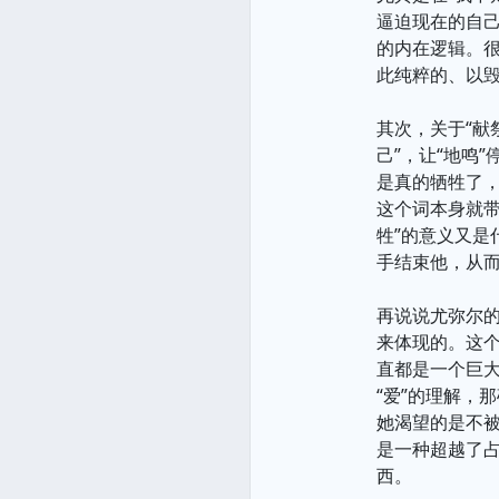
逼迫现在的自
的内在逻辑。
此纯粹的、以
其次，关于“献
己”，让“地鸣
是真的牺牲了，
这个词本身就
牲”的意义又是
手结束他，从
再说说尤弥尔的
来体现的。这
直都是一个巨大
“爱”的理解，
她渴望的是不
是一种超越了
西。