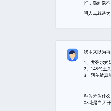
打，遇到谈不
明人真就谈之
我本来以为再
1、尤弥尔奶
2、145代王
3、阿尔敏真
种族矛盾什么
XX花是白天