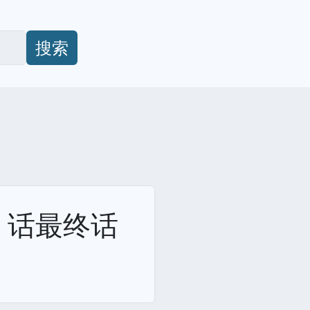
搜索
 话最终话