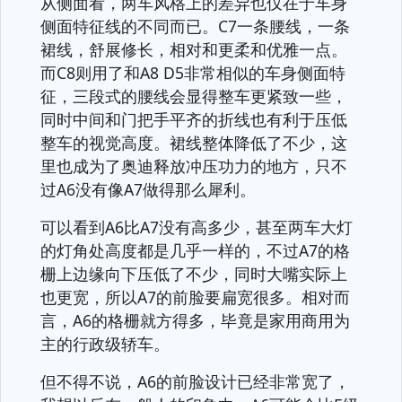
从侧面看，两车风格上的差异也仅在于车身
侧面特征线的不同而已。C7一条腰线，一条
裙线，舒展修长，相对和更柔和优雅一点。
而C8则用了和A8 D5非常相似的车身侧面特
征，三段式的腰线会显得整车更紧致一些，
同时中间和门把手平齐的折线也有利于压低
整车的视觉高度。裙线整体降低了不少，这
里也成为了奥迪释放冲压功力的地方，只不
过A6没有像A7做得那么犀利。
可以看到A6比A7没有高多少，甚至两车大灯
的灯角处高度都是几乎一样的，不过A7的格
栅上边缘向下压低了不少，同时大嘴实际上
也更宽，所以A7的前脸要扁宽很多。相对而
言，A6的格栅就方得多，毕竟是家用商用为
主的行政级轿车。
但不得不说，A6的前脸设计已经非常宽了，