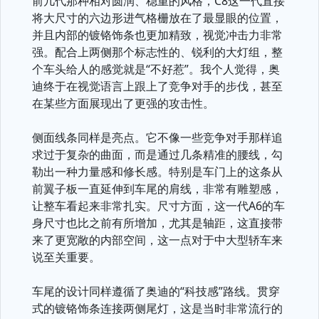
前几代那种相对圆润、稳重的风格，C8这一代直接
将大尺寸的六边形进气格栅放在了最显眼的位置，
并且内部的镀铬饰条也更加精致，视觉冲击力非常
强。配合上两侧那个标志性的、锐利的大灯组，整
个车头给人的感觉就是“不好惹”。我个人觉得，奥
迪终于在视觉语言上跟上了竞争对手的步伐，甚至
在某些方面展现出了更强的攻击性。
侧面线条同样是亮点。它不像一些竞争对手那样追
求过于复杂的曲面，而是通过几条精准的腰线，勾
勒出一种力量感和修长感。特别是车门上的这条从
前翼子板一直延伸到车尾的肩线，非常有雕塑感，
让整车看起来非常扎实。尺寸方面，这一代A6的车
身尺寸也比之前有所增加，尤其是轴距，这直接带
来了更宽敞的内部空间，这一点对于中大型轿车来
说至关重要。
车尾的设计同样遵循了奥迪的“科技感”路线。贯穿
式的镀铬饰条连接两侧尾灯，这是当时非常流行的