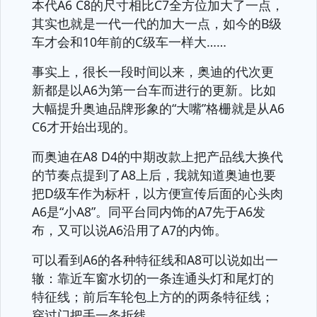
本代A6 C8的尺寸相比C7全方位加大了一点，
其实也就是一代一代的加大一点，如今的B级
车才会和10年前的C级车一样大……
事实上，很长一段时间以来，奥迪的代次更
新都是以A6为第一台车而进行的更新。比如
大幅提升奥迪品牌形象的“大嘴”格栅就是从A6
C6才开始出现的。
而奥迪在A8 D4的中期改款上把产品线大换代
的节奏点提到了A8上后，我就知道奥迪也要
把D级车作为标杆，以方便宣传后面的心头肉
A6是“小A8”。同平台同内饰的A7先于A6发
布，又可以说A6沿用了A7的内饰。
可以看到A6的各种特征线和A8可以说如出一
辙：靠近车窗水切的一条连通头灯和尾灯的
特征线；前后车轮包上方的的两条特征线；
穿过门把手一条折线。