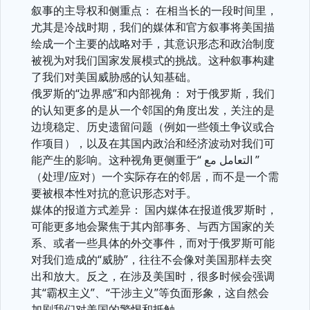
叙事的主导权和侧重点： 在相当长的一段时间里，
尤其是冷战时期，我们的媒体和官方叙事将美国描
绘成一个主要的战略对手，其意识形态和政治制度
被视为对我们国家发展模式的挑战。这种叙事构建
了我们对美国威胁感的认知基础。
俄罗斯的“边界感”和内部视角： 对于俄罗斯，我们
的认知更多的是从一个邻国的角度出发，关注的是
边境稳定、历史遗留问题（例如一些领土争议或合
作项目），以及在其国内政治和经济波动对我们可
能产生的影响。这种视角更侧重于“ التعامل مع ”
（处理/应对）一个实际存在的邻居，而不是一个需
要被根本性对抗的意识形态对手。
媒体的报道方式差异： 国内媒体在报道俄罗斯时，
可能更多地会聚焦于其内部事务、与西方国家的关
系、或者一些具体的外交事件，而对于俄罗斯可能
对我们造成的“威胁”，往往不会像对美国那样去突
出和放大。反之，在涉及美国时，很多时候会强调
其“霸权主义”、“干涉主义”等负面形象，这自然会
加剧我们对美国的警惕和抵触。