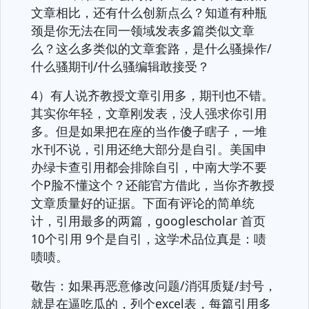
文章相比，还有什么创新点么？知道有种瓶
颈是你无法在同一领域发表多篇类似文章
么？这么多类似的文章套路，是什么骚操作/
什么骚期刊/什么骚编辑敢接受？
4）有人说齐教授文章引用多，期刊也不错。
其实你年轻，文章刚发表，没人强求你引用
多。但是如果把在座的当作傻子瞎子，一堆
水刊不说，引用还绝大部分是自引。美国申
办绿卡查引用都会排除自引，中南大学不要
个P脸不懂这个？还能官方借此，当你齐教授
文章质量好的证据。下面有评论的简单统
计，引用最多的两篇，googlescholar 首页
10个引用 9个是自引，这学术品位真是：啧
啧啧。
敬告：如果再恶意修改问题/消弭质疑/封号，
就是在逼吃瓜的，列个excel表，每篇引用多