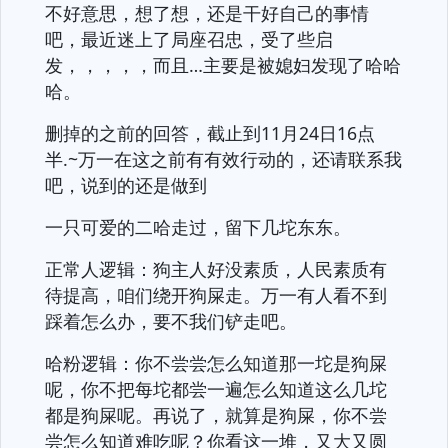
不好意思，想了想，还是干好自己的事情
吧，最近迷上了局座召忠，受了些启
发，，，，，而且…主要是被媳妇发现了哈哈
哈。
删掉的之前的回答，截止到11月24日16点
半.~万一在这之前有有效行动的，还请联系我
吧，说到的还是做到
一只可爱的二哈走过，留下几坨东东。
正常人逻辑：狗主人好没素质，人民素质有
待提高，咱们绕开狗屎走。万一有人看不到
踩着怎么办，要不我们铲走吧。
哈粉逻辑：你不尝尝怎么知道那一坨是狗屎
呢，你不把每坨都尝一遍怎么知道这么几坨
都是狗屎呢。再说了，就算是狗屎，你不尝
尝怎么知道难吃呢？你看这一堆，又大又圆