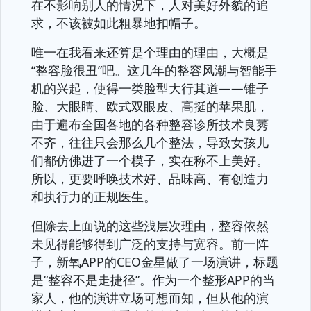
在不影响别人的情况下，人对美好外貌的追
求，不该被如此粗暴地扣帽子。
唯一在我看来还算是个理由的理由，大概是
“整容脸很丑”吧。这几年的整容风潮与智能手
机的兴起，使得一类脸型大行其道——锥子
脸、大眼睛、欧式双眼皮、高挺的苹果肌，
由于遍布全国各地的各种整容诊所技术良莠
不齐，往往只会那么几个整法，导致女孩儿
们都仿佛进了一个模子，实在称不上美好。
所以，更要呼唤技术好、品味高、有创造力
和执行力的正规医生。
但除去上面说的这些浅层次理由，整容依然
未见得能够得到广泛的支持与宽容。前一阵
子，新氧APP的CEO金星做了一场演讲，标题
是“整容不是走捷径”。作为一个整形APP的当
家人，他的演讲立场可想而知，但从他的演