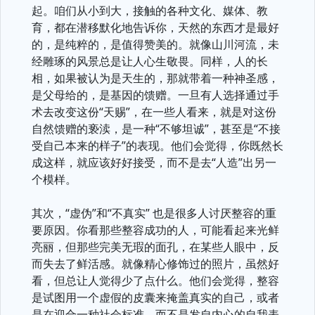
起。咱们从小到大，接触的各种文化、媒体、教
育，都在潜移默化地告诉你，天然的东西才是最好
的，是纯粹的，是值得赞美的。就像山川河流，未
经雕琢的风景总是让人心生敬畏。同样，人的长
相，如果被认为是天生的，那就带着一种神圣感，
是父母给的，是基因的馈赠。一旦有人选择通过手
术去改变这份“天赐”，在一些人看来，就是对这份
自然馈赠的亵渎，是一种“不够坦诚”，甚至是“不接
受自己本来的样子”的表现。他们会觉得，你既然长
成这样，就应该好好接受，而不是去“人造”出另一
个模样。
其次，“虚伪”和“不真实” 也是很多人讨厌整容的重
要原因。你看那些整容成功的人，可能看起来光鲜
亮丽，但那些完美无瑕的面孔，在某些人眼中，反
而失去了鲜活感。就像精心修饰过的照片，虽然好
看，但总让人觉得少了点什么。他们会觉得，整容
是试图用一个虚假的皮囊来掩盖真实的自己，或者
是在迎合一种社会标准，而不是发自内心的自我表