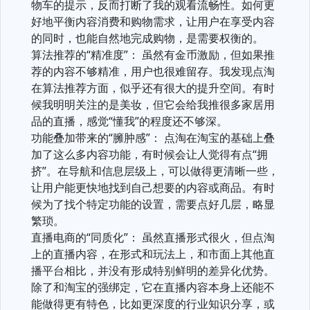
物车的提示，反而打断了我的观看流畅性。如何更
好地平衡内容消费和购物需求，让用户在享受内容
的同时，也能自然地完成购物，是需要权衡的。
算法推荐的“精准度”： 虽然有金币激励，但如果推
荐的内容不够精准，用户也很难留存。我发现点淘
在算法推荐方面，似乎还有很大的提升空间。有时
候我明明关注的是美妆，但它会给我推很多家居用
品的直播，感觉“懂我”的程度还不够深。
功能叠加带来的“臃肿感”： 点淘在淘宝的基础上叠
加了这么多内容功能，有时候会让人觉得有点“拥
挤”。在导航和信息层级上，可以做得更清晰一些，
让用户能更快地找到自己想要的内容或商品。有时
候为了找个特定功能的设置，需要点好几层，略显
繁琐。
直播电商的“同质化”： 虽然直播形式很火，但点淘
上的直播内容，在形式和玩法上，和市面上其他直
播平台相比，并没有形成特别鲜明的差异化优势。
除了和淘宝的强绑定，它在直播内容本身上还能不
能做得更有特色，比如更深度的行业知识分享，或