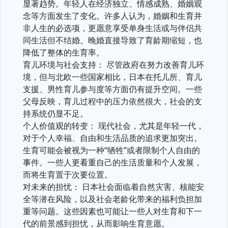
显著趋势。年轻人在经济独立、情感成熟、婚姻观
念等方面发生了变化。许多人认为，婚姻和生育并
非人生的必选项，更愿意享受单身生活或与伴侣共
同生活但不结婚。晚婚直接导致了育龄期缩短，也
降低了整体的生育率。
育儿环境与社会支持： 尽管政府在努力改善育儿环
境，但与北欧一些国家相比，日本在托儿所、育儿
支援、男性育儿参与度等方面仍有提升空间。一些
父母反映，育儿过程中的压力依然很大，社会的支
持系统仍显不足。
个人价值观的转变： 现代社会，尤其是年轻一代，
对于个人幸福、自由和生活品质的追求更加突出。
生育可能会被视为一种“牺牲”或者限制个人自由的
事件。一些人更看重自己的生活质量和个人发展，
而将生育置于次要位置。
对未来的担忧： 日本社会面临着自然灾害、核能安
全等潜在风险，以及社会老龄化带来的福利负担加
重等问题。这些因素也可能让一些人对生育和下一
代的前景感到担忧，从而影响生育意愿。