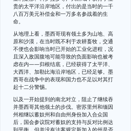
贵的太平洋沿岸地区，付出的是当时的一千
八百万美元补偿金和一万多名参战着的生
命。
从地理上看，墨西哥现有领土多为山地、高
原和沙漠，在当时既不利于农耕畜牧，交通
不便也会影响当时已开始的工业化进程，况
且深入敌国腹地可能导致的负面影响也被考
虑在内——归根结底，已经获得了太平洋、
大西洋、加勒比海沿岸地区，已经足够。墨
西哥在战争中的表现和国力也不足以对其打
起十二分警惕。
以及一开始提到的南北对立，阻止了继续吞
并墨西哥其他领土的步伐。密苏里州和缅因
州相继以蓄奴州和自由州身份加入合众国
后，国会参议院对蓄奴的支持与反对比例达
到平衡，但并没有法案规定新加入的州是否