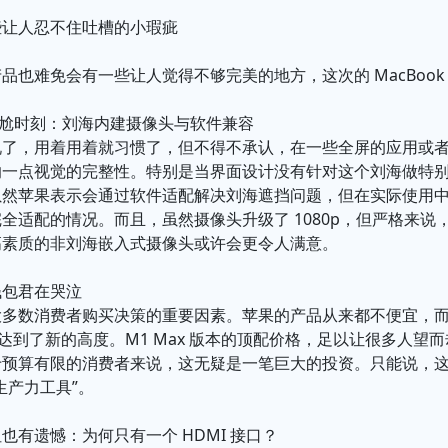
些让人忍不住吐槽的小瑕疵
品也难免会有一些让人觉得不够完美的地方，这次的 MacBook 
尴尬时刻：刘海内建摄像头与软件兼容
了，用着用着就习惯了，但不得不承认，在一些全屏的应用或者
响一点视觉的完整性。特别是当界面设计没有针对这个刘海做特
虽然苹果表示会通过软件适配解决刘海遮挡问题，但在实际使用
全适配的情况。而且，虽然摄像头升级了 1080p，但严格来说，
高素质的非刘海嵌入式摄像头或许会更令人满意。
钱包君在哭泣
多数消费者购买决策的重要因素。苹果的产品从来都不便宜，而这次
是达到了新的高度。M1 Max 版本的顶配价格，足以让很多人望
于预算有限的消费者来说，这无疑是一笔巨大的投资。只能说，
生产力工具”。
也有遗憾：为何只有一个 HDMI 接口？