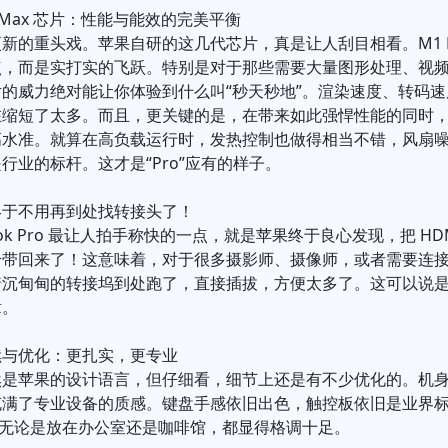
M1 Max 芯片：性能与能效的完美平衡
新的重头戏。苹果自研的这几代芯片，真是让人刮目相看。M1 Pro 
，而是实打实的飞跃。特别是对于那些需要大量图形处理、视频
的威力绝对能让你体验到什么叫“秒天秒地”。渲染速度、转码
在缩短了太多。而且，更关键的是，在带来如此强悍性能的同时
高水准。就算在高负载运行时，发热控制也做得相当不错，风扇
行业的标杆。这才是“Pro”应有的样子。
终于不用再到处找转接头了！
ook Pro 最让人拍手称快的一点，就是苹果终于良心发现，把 HD
给带回来了！这意味着，对于很多摄影师、摄像师，或者需要连
着沉甸甸的转接坞到处跑了，直接插拔，方便太多了。这可以说
章。
续与优化：更扎实，更专业
然是苹果的设计语言，但仔细看，细节上还是有不少优化的。机
充满了专业设备的质感。键盘手感依旧出色，触控板依旧是业界
，无论是放在办公室还是咖啡馆，都显得格调十足。