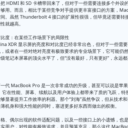
把 HDMI 和 SD 卡槽带回来了，但对于一些需要连接多个外设的
够用。而且，相比于某些竞争对手提供更丰富接口的方案，MacBo
。虽然 Thunderbolt 4 接口的扩展性很强，但毕竟还需
利性就越高。
对比度：在某些工作场景下的局限性
d Retina XDR 显示屏的亮度和对比度已经非常出色，但对于一
说，或者在一些对绝对亮度有极致要求的专业场景下，它可能仍
级笔记本屏幕的顶尖水平了，但“没有最好，只有更好”，永远
一代 MacBook Pro 是一次非常成功的升级，甚至可以说是苹
动。它在性能、屏幕、续航以及用户体验上都带来了质的飞跃，特
够显著提升工作效率的利器。那个“刘海”虽然争议，但从技术
轻薄机身和强大性能的同时，塞进更多好东西而做出的权衡。
价格、偶尔出现的软件适配问题，以及一些接口上的小遗憾，也
实用户，对性能有极致追求，并且预算充足，那么这代 MacBook