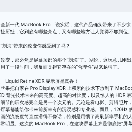
全新一代 MacBook Pro，说实话，这代产品确实带来了不
掰扯掰扯，它到底有哪些亮点，又有哪些地方让人觉得不够到位
“刘海”带来的改变你感受到了吗？
改变，那必然是屏幕顶部的那个“刘海”了。别说，这玩意儿刚
用了一段时间，我反而觉得它存在的“合理性”越来越强了。
iquid Retina XDR 显示屏是真香！
把自家在 Pro Display XDR 上积累的技术下放到了 MacBo
LED 背光技术带来的高亮度、超高的对比度，以及惊人的 HDR 表
暗细节的层次感完全是另一个次元的。无论是看电影、剪辑照片
幕都能给你带来前所未有的沉浸感和专业感。而且，120Hz 的 Pr
画的流畅度简直丝滑得不像话，特别是用惯了高刷新率手机的人，再
常明显。这次的 MacBook Pro，在这块屏幕上算是彻底把“