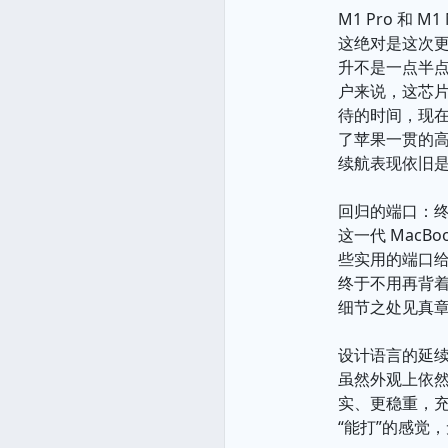
M1 Pro 和 
这绝对是这次更
升不是一点半点
户来说，这芯片
待的时间，现
了苹果一贯的
续航表现依旧是
回归的端口：
这一代 MacB
些实用的端口
终于不用再背
细节之处见真
设计语言的延
虽然外观上依
实、更稳重，
“能打”的感觉