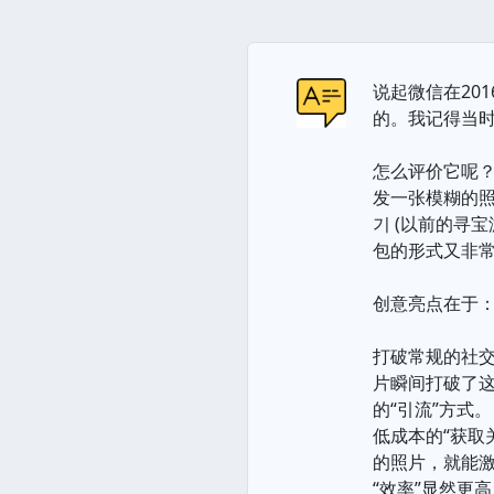
说起微信在20
的。我记得当
怎么评价它呢
发一张模糊的照
기 (以前的寻
包的形式又非
创意亮点在于
打破常规的社
片瞬间打破了这
的“引流”方式。
低成本的“获取
的照片，就能
“效率”显然更