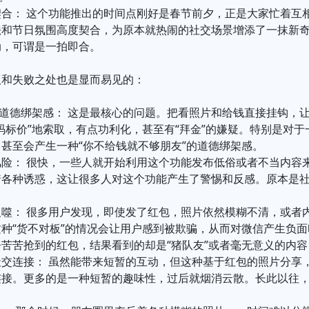
契合： 这个功能推出的时间点刚好是春节前夕，正是大家忙着互
法和节日氛围高度契合，为原本就热闹的社交场景增添了一抹新
动，可谓是一拍即合。
议和失败之处也是显而易见的：
和道德绑架感： 这是最核心的问题。把看照片和给钱直接挂钩，
码标价”地索取，有点功利化，甚至有“拜金”的嫌疑。特别是对
甚至会产生一种“你不给钱就不够朋友”的道德绑架感。
风险： 很快，一些人就开始利用这个功能发布低俗或者不当内容
着各种诱惑，这让很多人对这个功能产生了警惕和反感。原本是
反噬： 很多用户发现，即使发了红包，照片依然模糊不清，或者
种“货不对板”的情况会让用户感到被欺骗，从而对微信产生负面
苦苦抢到的红包，结果看到的却是“猪队友”或者毫无意义的内
社交连接： 虽然能带来短暂的互动，但这种基于红包的照片分享
连接。更多的是一种短暂的趣味性，过后就烟消云散。长此以往