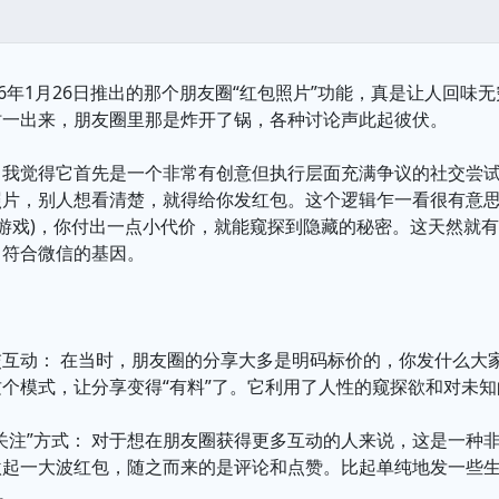
16年1月26日推出的那个朋友圈“红包照片”功能，真是让人回味
时一出来，朋友圈里那是炸开了锅，各种讨论声此起彼伏。
？我觉得它首先是一个非常有创意但执行层面充满争议的社交尝
片，别人想看清楚，就得给你发红包。这个逻辑乍一看很有意思，
宝游戏)，你付出一点小代价，就能窥探到隐藏的秘密。这天然就
常符合微信的基因。
：
交互动： 在当时，朋友圈的分享大多是明码标价的，你发什么大
个模式，让分享变得“有料”了。它利用了人性的窥探欲和对未
关注”方式： 对于想在朋友圈获得更多互动的人来说，这是一种
激起一大波红包，随之而来的是评论和点赞。比起单纯地发一些
高。