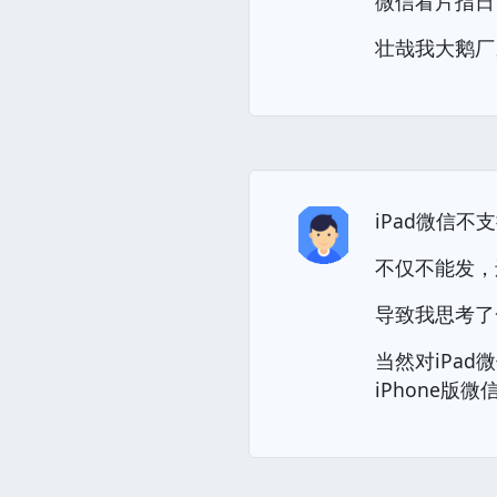
微信看片指日
壮哉我大鹅厂
iPad微信不
不仅不能发，
导致我思考了
当然对iPa
iPhone版