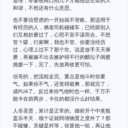
道理，非要咬两口拍几下才能抵达生命的大
和谐，不然还有什么意思。
也不要信壁虎的一开始就不管账。那适用于
有经历的人，俩老司机碰碰车，已经跟别人
们互相折磨过了，心照不宣不谋而合。不想
管？嚯，行家啊，我也不管。你要没经历
过，心理上过不了那个坎。说是放手天天琢
磨，再被嫁不出去嫉妒得不行的醋坛子闺蜜
挑拨一下，完了。先放再收更可怕。
信哥的，把流程走完。重点是他斗时你要
气。如果你不气，还觉得挺爽，那就完了，
成PUA了。反过来你气他时也一样。千万不
能卡在前两步，卡住的都没什么好结果。
人非圣贤，算计是正常的。婚前开个中奖瓶
盖乐半天，领个证就阿堵物置之度外了？那
不能够。关键是对等，你算他一轮，再让他