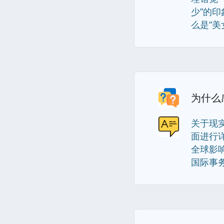
少”的
么是“美
为什么
关于现
面进行详
全球影
国际事务