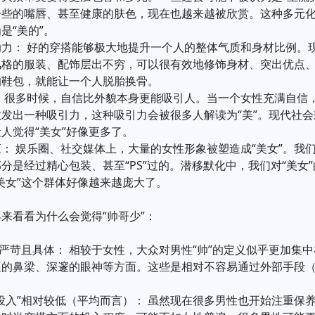
一些的嘴唇、甚至健康的肤色，现在也越来越被欣赏。这种多元
是“美的”。
助力： 好的穿搭能够极大地提升一个人的整体气质和身材比例。
风格的服装、配饰层出不穷，可以很有效地修饰身材、突出优点
的鞋包，就能让一个人脱胎换骨。
： 很多时候，自信比外貌本身更能吸引人。当一个女性充满自信
发出一种吸引力，这种吸引力会被很多人解读为“美”。现代社
人觉得“美女”好像更多了。
： 娱乐圈、社交媒体上，大量的女性形象被塑造成“美女”。我
分是经过精心包装、甚至“PS”过的。潜移默化中，我们对“美女
美女”这个群体好像越来越庞大了。
来看看为什么会觉得“帅哥少”：
加严苛且具体： 相较于女性，大众对男性“帅”的定义似乎更加集
挺的鼻梁、深邃的眼神等方面。这些是相对不容易通过外部手段
投入”相对较低（平均而言）： 虽然现在很多男性也开始注重保