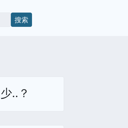
搜索
..？