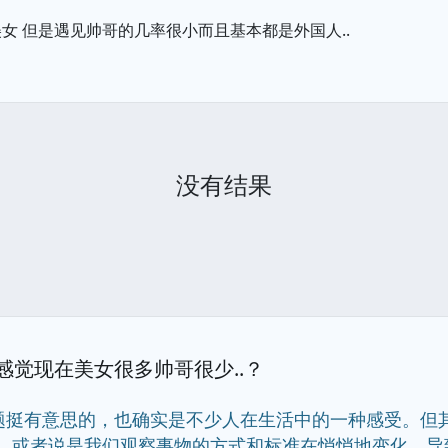
女 但是遇见帅哥的几率很小而且基本都是外国人..
没有结果
感觉现在美女很多帅哥很少..？
题挺有意思的，也确实是不少人在生活中的一种感受。但其
”，或者说是我们观察事物的方式和标准在悄悄地变化，导