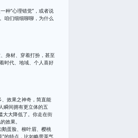
一种“心理错觉”，或者说
象。咱们细细聊聊，为什么
质、身材、穿着打扮，甚至
随着时代、地域、个人喜好
多、效果之神奇，简直能
个人瞬间拥有更立体的五
门槛大大降低了。你走在街
艳的效果。
如鹅蛋脸、柳叶眉、樱桃
美”的特点，比如略带英气