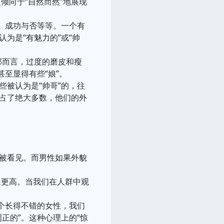
倾向于“自然而然”地展现
华、成功与否等等。一个有
为是“有魅力的”或“帅
部而言，过度的磨皮和瘦
甚至显得有些“娘”。
些被认为是“帅哥”的，往
中占了绝大多数，他们的外
易被看见。而男性如果外貌
遍更高。当我们在人群中观
一个长得不错的女性，我们
正的”。这种心理上的“惊