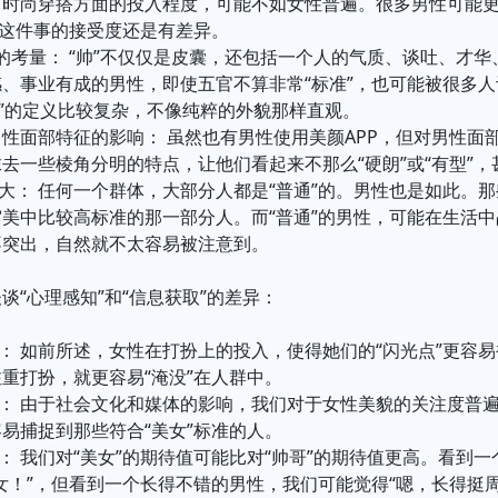
时尚穿搭方面的投入程度，可能不如女性普遍。很多男性可能更
”这件事的接受度还是有差异。
涵”的考量： “帅”不仅仅是皮囊，还包括一个人的气质、谈吐、才
、事业有成的男性，即使五官不算非常“标准”，也可能被很多人认
帅”的定义比较复杂，不像纯粹的外貌那样直观。
性面部特征的影响： 虽然也有男性使用美颜APP，但对男性面
去一些棱角分明的特点，让他们看起来不那么“硬朗”或“有型”，
数大： 任何一个群体，大部分人都是“普通”的。男性也是如此。那
美中比较高标准的那一部分人。而“普通”的男性，可能在生活
不突出，自然就不太容易被注意到。
谈“心理感知”和“信息获取”的差异：
异： 如前所述，女性在打扮上的投入，使得她们的“闪光点”更容
重打扮，就更容易“淹没”在人群中。
异： 由于社会文化和媒体的影响，我们对于女性美貌的关注度普
易捕捉到那些符合“美女”标准的人。
异： 我们对“美女”的期待值可能比对“帅哥”的期待值更高。看到
女！”，但看到一个长得不错的男性，我们可能觉得“嗯，长得挺周