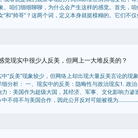
印象。咱们细细聊聊，为什么会产生这样的感觉。首先，咱
女”和“帅哥”？这两个词，定义本身就挺模糊的。它们不仅仅是.....
感觉现实中很少人反美，但网上一大堆反美的？
实中“反美”现象较少，但网络上却出现大量反美言论的现
细分析： 一、现实中的反美：隐晦性与政治现实1. 政治与
响力：美国作为超级大国，其经济、军事、文化影响力渗
中不得不与美国合作，因此公开反对可能被视为............