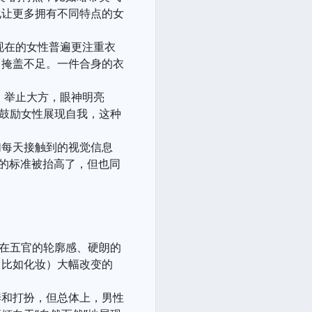
化让更多拥有不同特点的女
现在的女性普遍更注重衣
、掩盖不足。一件合身的衣
，举止大方，眼神明亮
会鼓励女性展现自我，这种
们每天接触到的视觉信息
”的标准被抬高了，但也同
中在五官的轮廓感、硬朗的
（比如化妆）大幅改变的
养和打扮，但总体上，男性