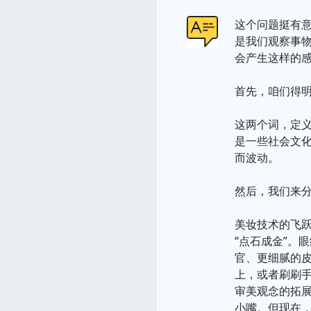
这个问题挺有意
是我们观察事物
会产生这样的
首先，咱们得明
这两个词，定
是一些社会文化
而波动。
然后，我们来分
美妆技术的飞
“点石成金”。
官、更细腻的皮
上，或者刷刷
审美观念的拓
小嘴。但现在，