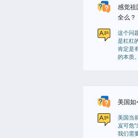
感觉祖
全么？
这个问
是杠杠
肯定是
的本质。
美国如
美国当
岌可危
我们需