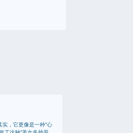
实，它更像是一种“心
致了这种“美女多帅哥