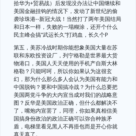
拾华为+贸易战）后发现没办法让中国继续和
美国金融挂钩的情况下，发动了新世纪的偷
袭珍珠港--新冠大战！当然打了两年美国结局
和日本一样，失败的一塌糊涂，还开个什么
民主峰会搞“武运长久”打鸡血，长久个P
第五，美苏冷战时期你能想象美国大量在苏
联和东欧投资设厂，列宁格勒是世界最大货
物港口，美国人天天使用的手机产自斯大林
格勒？只能呵呵，所以你如果认为这很玄
幻，那为什么那么多人会认为美国有能力和
中国脱钩？要和中国搞冷战？为什么总要把
美国两党斗争的大内宣当成对我们的战略意
图？反华是美国政治正确，但什么都解决不
了，嘴炮内宣罢了，同理，你如果真相信美
国搞身份政治的政治正确可以弥合种族矛
盾，电梯里看见黑人不再捂包而是开心你就
真天真了。