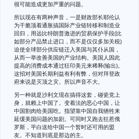
很可能造成更加严重的问题。
所以现在有两种声音，一是财政部长耶伦认
为干脆顶着通胀搞国际产业链转移和制造业
回归，用远比特朗普激进的贸易保护手段(比
如部分产品禁止进口，而不是仅仅多加关税)
迫使全球部分供应链迁入美国与其仆从国，
从而一举改善美国的产业结构。美国人因此
提高的消费成本通过狂印美元来稀释(输出)。
这招对美国长期利益有利有弊，但对拜登政
府来说是灭顶之灾。所以声音不大。
另一种就是沙利文现在搞得这套，碰瓷党上
身，就赖上中国了。变着法的恶心中国，让
中国割肉给美国吃。指望靠中国自我牺牲来
延缓美国问题的加剧。可同时又跑去狂惹俄
罗斯，平白送给中国一个暂时还可用的盟
友。不知道到底是那边的主。