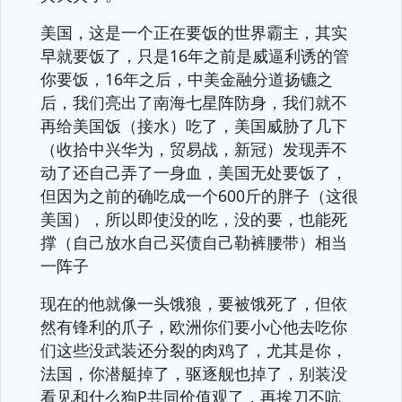
美国，这是一个正在要饭的世界霸主，其实
早就要饭了，只是16年之前是威逼利诱的管
你要饭，16年之后，中美金融分道扬镳之
后，我们亮出了南海七星阵防身，我们就不
再给美国饭（接水）吃了，美国威胁了几下
（收拾中兴华为，贸易战，新冠）发现弄不
动了还自己弄了一身血，美国无处要饭了，
但因为之前的确吃成一个600斤的胖子（这很
美国），所以即使没的吃，没的要，也能死
撑（自己放水自己买债自己勒裤腰带）相当
一阵子
现在的他就像一头饿狼，要被饿死了，但依
然有锋利的爪子，欧洲你们要小心他去吃你
们这些没武装还分裂的肉鸡了，尤其是你，
法国，你潜艇掉了，驱逐舰也掉了，别装没
看见和什么狗P共同价值观了，再挨刀不吭