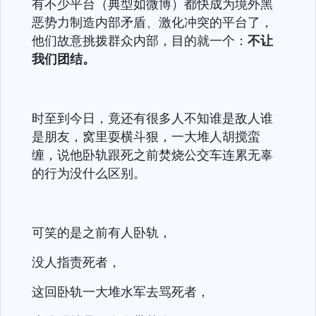
有不少平台（典型如微博）都快成为境外黑
恶势力制造内部矛盾、激化冲突的平台了，
他们故意挑拨群众内部，目的就一个：
不让
我们团结。
时至到今日，竟还有很多人不知谁是敌人谁
是朋友，窝里耍横斗狠，一大堆人胡搅蛮
缠，说他卧轨跟死之前焚烧公交车连累无辜
的行为没什么区别。
可笑的是之前有人卧轨，
没人指责死者，
这回卧轨一大堆水军去骂死者，