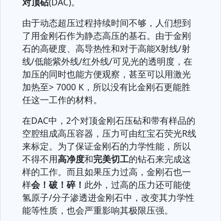
对顶砧
(DAC)。
由于动态超压过程持续时间不够，人们想到
了用金刚石作为静态高压的基石。由于金刚
石的高硬度、高导热性和对于高能X射线/射
线/低能紫外线/红外线/可见光的透明度，在
加压的同时也能方便观察，甚至可以用激光
加热至> 7000 K，所以没有比金刚石更能胜
任这一工作的材料。
在DAC中，2个对顶金刚石压砧和带有样品的
空腔组成高压容器，压力可由红宝石荧光R线
来标定。为了保证金刚石的力学性能，所以
不得不用
高净度
和
完美切工
的钻石来完成这
样的工作。而且如果压力过高，金刚石也一
样
会！破！碎！
此外，过高的压力还可能使
氢原子/分子渗透进金刚石中，改变其力学性
能等性质，也会严重影响其极限压强。