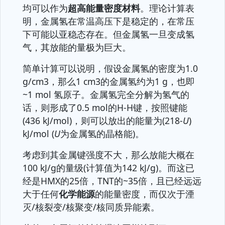
均可以作为
超高能量密度材料
。理论计算表
明，金属氢在常温高压下是稳定的，在常压
下可能以亚稳态存在。但金属氢一旦变成氢
气，其放能的量极为巨大。
简单计算可以说明，假设金属氢的密度为1.0
g/cm3，那么1 cm3的金属氢约为1 g，也即
~1 mol 氢原子。金属氢完全分解为氢气的
话，则形成了0.5 mol的H-H键，按照键能
(436 kJ/mol)，则可以放出的能量为(218-
U
)
kJ/mol (
U
为金属氢的晶格能)。
考虑到其金属键强度不大，那么放能大概在
100 kJ/g的量级(计算值为142 kJ/g)。而这已
经是HMX的25倍，TNT的~35倍，且已经远远
大于任何
化学能源
的能量密度，而仅次于湮
灭/核裂变/核聚变/核同质异能素。