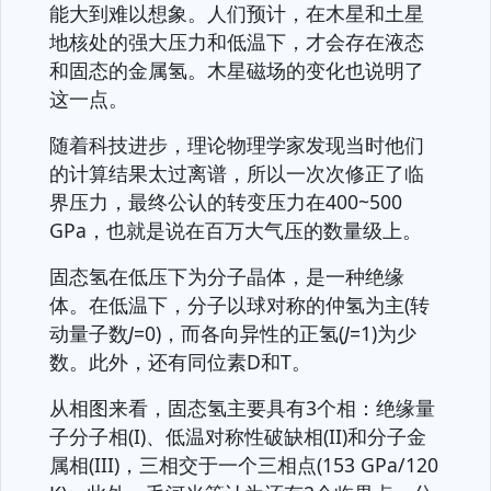
能大到难以想象。人们预计，在木星和土星
地核处的强大压力和低温下，才会存在液态
和固态的金属氢。木星磁场的变化也说明了
这一点。
随着科技进步，理论物理学家发现当时他们
的计算结果太过离谱，所以一次次修正了临
界压力，最终公认的转变压力在400~500
GPa，也就是说在百万大气压的数量级上。
固态氢在低压下为分子晶体，是一种绝缘
体。在低温下，分子以球对称的仲氢为主(转
动量子数
J
=0)，而各向异性的正氢(
J
=1)为少
数。此外，还有同位素D和T。
从相图来看，固态氢主要具有3个相：绝缘量
子分子相(I)、低温对称性破缺相(II)和分子金
属相(III)，三相交于一个三相点(153 GPa/120