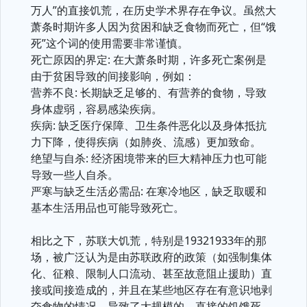
万人”的直接饥荒，在历史学术界存在争议。虽然大
萧条时期许多人因为贫困和缺乏食物而死亡，但“饿
死”这个词的使用需要非常谨慎。
死亡原因的界定: 在大萧条时期，许多死亡案例是
由于贫困导致的间接影响，例如：
营养不良: 长期缺乏足够的、有营养的食物，导致
身体虚弱，容易感染疾病。
疾病: 缺乏医疗保障、卫生条件恶化以及身体抵抗
力下降，使得疾病（如肺炎、流感）更加致命。
绝望与自杀: 经济困境带来的巨大精神压力也可能
导致一些人自杀。
严寒与缺乏生活必需品: 在寒冷地区，缺乏取暖和
基本生活用品也可能导致死亡。
相比之下，苏联大饥荒，特别是19321933年的那
场，被广泛认为是由苏联政府的政策（如强制集体
化、征粮、限制人口流动、甚至故意阻止援助）直
接或间接造成的，并且在某些地区存在有意识地剥
夺食物的情况，导致了大规模的、直接的饥饿死