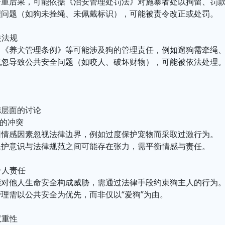
严重后果，可能依据《治安管理处罚法》对施暴者处以拘留、罚
理问题（如狗未拴绳、未佩戴标识），可能被责令改正或处罚。
关法规
》《养犬管理条例》等可能涉及狗的管理责任，例如遛狗需牵绳
疏忽导致公共安全问题（如咬人、破坏财物），可能被依法处理
德层面的讨论
律的冲突
因情感因素忽视法律边界，例如过度保护宠物而采取过激行为。
保护意识与法律规范之间可能存在张力，需平衡情感与责任。
个人责任
能对他人生命安全构成威胁，需通过法律手段约束狗主人的行为
理需以公共安全为优先，而非仅以“爱狗”为由。
双重性