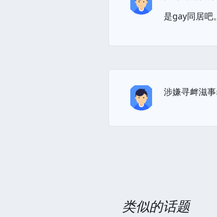
是gay同居吧
涉嫌寻衅滋事
类似的话题