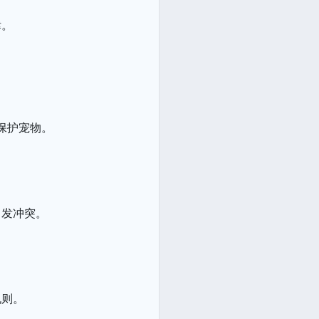
律。
保护宠物。
引发冲突。
规则。