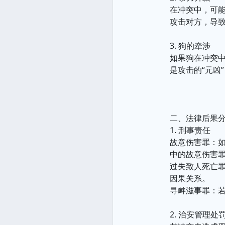
在冲突中，可
攻击对方，导
3. 狗的牵涉
如果狗在冲突
是攻击的“元凶
二、法律后果
1. 刑事责任
故意伤害罪：如
中的故意伤害
过失致人死亡
因果关系。
寻衅滋事罪：
2. 治安管理处