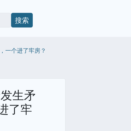
搜索
U，一个进了牢房？
士发生矛
进了牢