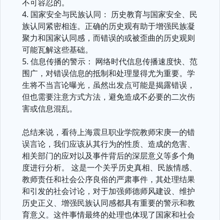
不可容忍的。
4. 国家安全与民族认同： 历史教育与国家安全、民
族认同紧密相连。正确的历史观有助于增强民族凝
聚力和国家认同感，而错误的或被歪曲的历史观则
可能瓦解这些基础。
5. 信息传播的警示： 网络时代信息传播速度快、范
围广，对错误信息的抵制和处理显得尤为重要。学
生将不当言论曝光，虽然出发点可能是揭露错误，
但也需要注意方式方法，避免造成不必要的二次伤
害或信息混乱。
总结来说，看待上海震旦职业学院教师宋庚一的错
误言论，我们应该从其行为的性质、造成的危害、
相关部门的应对以及事件背后的深层意义等多个角
度进行分析。 这是一个关乎历史真相、民族情感、
教师责任和社会公序良俗的严肃事件，其处理结果
和引发的社会讨论，对于加强师德师风建设、维护
历史正义、增强民族认同感都具有重要的警示和教
育意义。这件事情最终的处理也体现了国家和社会