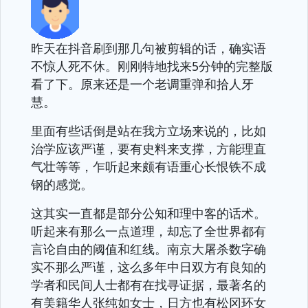
昨天在抖音刷到那几句被剪辑的话，确实语
不惊人死不休。刚刚特地找来5分钟的完整版
看了下。原来还是一个老调重弹和拾人牙
慧。
里面有些话倒是站在我方立场来说的，比如
治学应该严谨，要有史料来支撑，方能理直
气壮等等，乍听起来颇有语重心长恨铁不成
钢的感觉。
这其实一直都是部分公知和理中客的话术。
听起来有那么一点道理，却忘了全世界都有
言论自由的阈值和红线。南京大屠杀数字确
实不那么严谨，这么多年中日双方有良知的
学者和民间人士都有在找寻证据，最著名的
有美籍华人张纯如女士，日方也有松冈环女