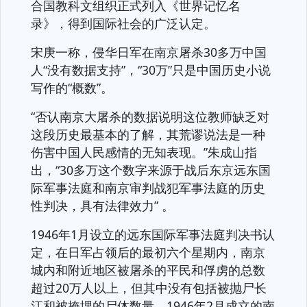
合国教科文组织正式列入《世界记忆名
录》，得到国际社会的广泛认定。
宋庚一称，侵华日军在南京屠杀30多万中国
人“没有数据支持”，“30万”只是中国历史小说
写作的“概数”。
“否认南京大屠杀的数据说明这位教师缺乏对
这段历史最基本的了解，其荒谬说法是一种
伤害中国人民感情的无知表现。”朱成山指
出，“30多万这个数字来源于战后东京远东国
际军事法庭和南京审判战犯军事法庭的历史
性判决，具有法律效力” 。
1946年1月设立的远东国际军事法庭判决书认
定，在日军占领后的最初六个星期内，南京
城内和附近地区被屠杀的平民和俘虏的总数
超过20万人以上，但其中没有包括被抛尸长
江和被掩埋的尸体数量。1946年2月成立的南