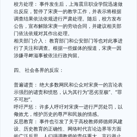
校方处理： 事件发生后，上海震旦职业学院迅速做
出反应，暂停了宋庚一的教学工作，并表示将根据
调查结果依法依规进行严肃处理。随后，校方发布
公告，宣布解除宋庚一的劳动合同，并建议相关部
门依法依规对其作出处理。
相关部门介入： 教育部门和公安部门等也对此事进
行了关注和调查。根据一些媒体的报道，宋庚一因
涉嫌寻衅滋事被依法行政拘留。
四、 社会各界的反应：
普遍谴责： 绝大多数网民和公众对宋庚一的言论表
示强烈的谴责和愤怒，认为其行为“恶劣至极”、“罪
不可恕”。
呼吁严惩： 许多人呼吁对宋庚一进行严厉处罚，以
儆效尤，维护历史的尊严和民族的情感。
反思教育： 事件也引发了关于高校教师师德师风建
设、历史教育的正确性、网络时代言论边界等方面
的广泛反思。人们强调教师的责任重大，言行举止