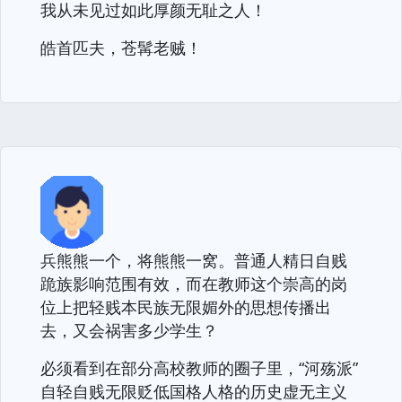
我从未见过如此厚颜无耻之人！
皓首匹夫，苍髯老贼！
兵熊熊一个，将熊熊一窝。普通人精日自贱
跪族影响范围有效，而在教师这个崇高的岗
位上把轻贱本民族无限媚外的思想传播出
去，又会祸害多少学生？
必须看到在部分高校教师的圈子里，“河殇派”
自轻自贱无限贬低国格人格的历史虚无主义