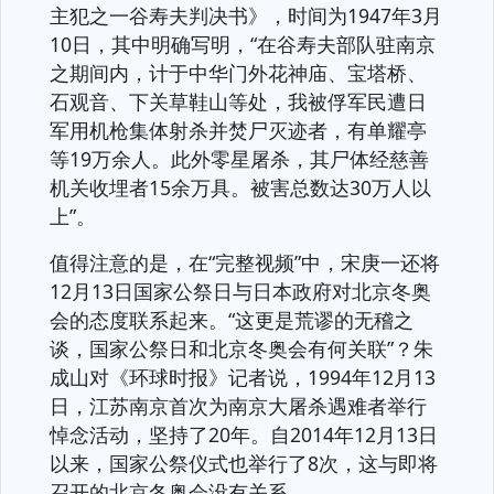
主犯之一谷寿夫判决书》，时间为1947年3月
10日，其中明确写明，“在谷寿夫部队驻南京
之期间内，计于中华门外花神庙、宝塔桥、
石观音、下关草鞋山等处，我被俘军民遭日
军用机枪集体射杀并焚尸灭迹者，有单耀亭
等19万余人。此外零星屠杀，其尸体经慈善
机关收埋者15余万具。被害总数达30万人以
上”。
值得注意的是，在“完整视频”中，宋庚一还将
12月13日国家公祭日与日本政府对北京冬奥
会的态度联系起来。“这更是荒谬的无稽之
谈，国家公祭日和北京冬奥会有何关联”？朱
成山对《环球时报》记者说，1994年12月13
日，江苏南京首次为南京大屠杀遇难者举行
悼念活动，坚持了20年。自2014年12月13日
以来，国家公祭仪式也举行了8次，这与即将
召开的北京冬奥会没有关系。