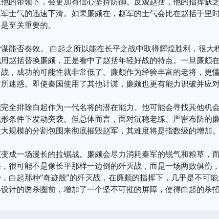
在他的带领下，会更加有信心坚持防御。反观赵括，他的指挥缺
赵军士气的迅速下滑。如果廉颇在，赵军的士气会比在赵括手里
，是至关重要的。
计谋能否奏效。 白起之所以能在长平之战中取得辉煌胜利，很大
用赵括替换廉颇，正是看中了赵括年轻好战的特点。一旦廉颇在
出战，成功的可能性就非常低了。廉颇作为经验丰富的老将，更
计所迷惑。即使秦国使用了其他计谋，廉颇也更有能力识破并应
能完全排除白起作为一代名将的潜在能力。他可能会寻找其他机
地形条件下发动突袭。但总体而言，面对沉稳老练、严密布防的
次大规模的分割包围来彻底摧毁赵军，其难度将是指数级的增加
演变成一场漫长的拉锯战。廉颇会尽力消耗秦军的锐气和粮草，
果，很可能不是像长平那样一边倒的歼灭战，而是一场两败俱伤
，白起那种“奇迹般”的歼灭战，在廉颇的指挥下，几乎是不可
心设计的诱杀圈前，增加了一个坚不可摧的屏障，使得白起的杀