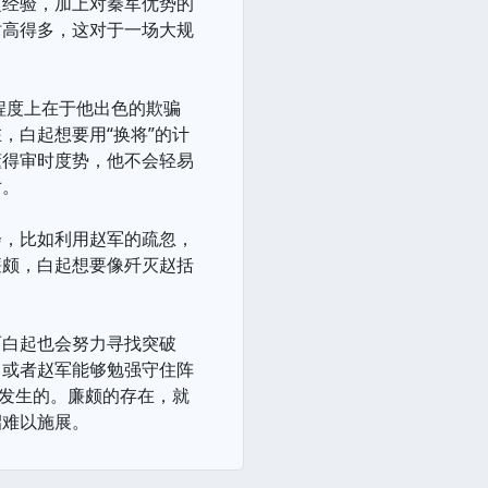
乏经验，加上对秦军优势的
时高得多，这对于一场大规
程度上在于他出色的欺骗
，白起想要用“换将”的计
懂得审时度势，他不会轻易
对。
会，比如利用赵军的疏忽，
廉颇，白起想要像歼灭赵括
。
而白起也会努力寻找突破
，或者赵军能够勉强守住阵
能发生的。廉颇的存在，就
招难以施展。