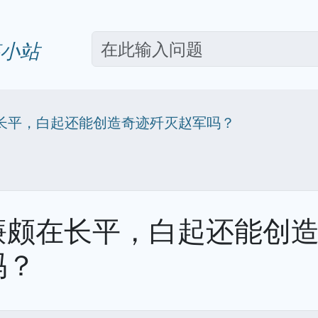
小站
长平，白起还能创造奇迹歼灭赵军吗？
廉颇在长平，白起还能创
吗？