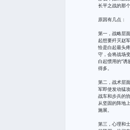
长平之战的那个
原因有几点：
第一，战略层面
起想要歼灭赵
恰是白起最头
守，会将战场
白起惯用的“诱
得多。
第二，战术层
军即使发动猛
战车和步兵的
从坚固的阵地上
施展。
第三，心理和