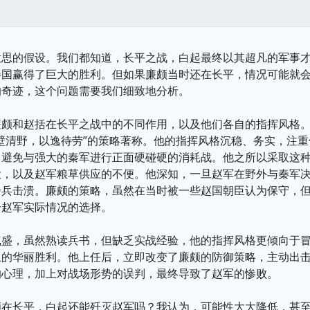
意思的假设。我们都知道，长平之战，白起最终以其超凡的军事
秦国赢得了巨大的胜利。但如果廉颇当时还在长平，情况可能就
的奇迹，这个问题需要我们细致地分析。
廉颇和赵括在长平之战中的不同作用，以及他们各自的指挥风格
壁清野，以逸待劳”的策略著称。他的指挥风格沉稳、务实，注
避免与强大的秦军进行正面硬碰硬的消耗战。他之所以采取这种
大，以及赵军粮草供应的不便。他深知，一旦赵军在野外与秦军
步兵击溃。廉颇的策略，虽然在当时被一些赵国朝臣认为保守，
合赵军实际情况的选择。
气盛，虽然熟读兵书，但缺乏实战经验，他的指挥风格更倾向于
上的华丽胜利。他上任后，立即改变了廉颇的防御策略，主动出
的心理，加上对战场形势的误判，最终导致了赵军的惨败。
颇在长平，白起还能歼灭赵军吗？我认为，可能性大大降低，甚