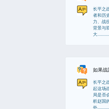
长平之
者和历
力、战
背景与
大..........
如果战
长平之
起这场
局是否
析赵国
外..........