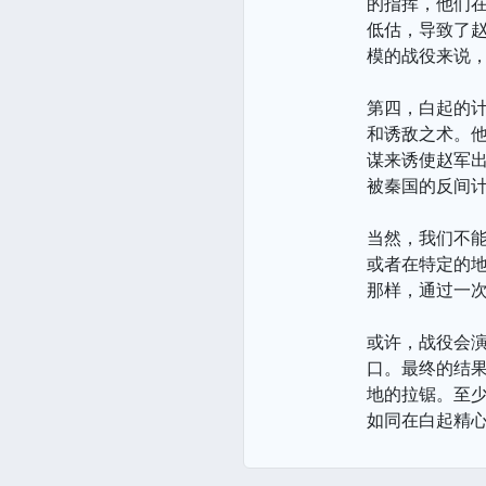
的指挥，他们
低估，导致了
模的战役来说
第四，白起的
和诱敌之术。他
谋来诱使赵军
被秦国的反间
当然，我们不
或者在特定的
那样，通过一
或许，战役会
口。最终的结
地的拉锯。至少
如同在白起精