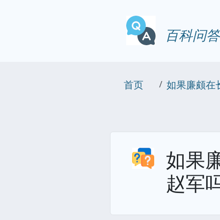
百科问答
首页
如果廉颇在
如果
赵军