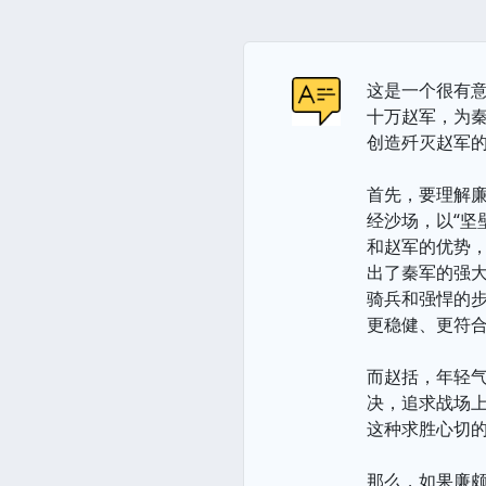
这是一个很有
十万赵军，为
创造歼灭赵军
首先，要理解
经沙场，以“坚
和赵军的优势，
出了秦军的强
骑兵和强悍的
更稳健、更符
而赵括，年轻
决，追求战场
这种求胜心切
那么，如果廉