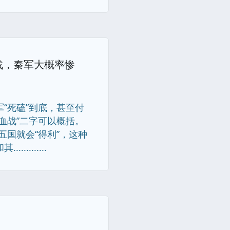
战，秦军大概率惨
“死磕”到底，甚至付
血战”二字可以概括。
五国就会“得利”，这种
.......