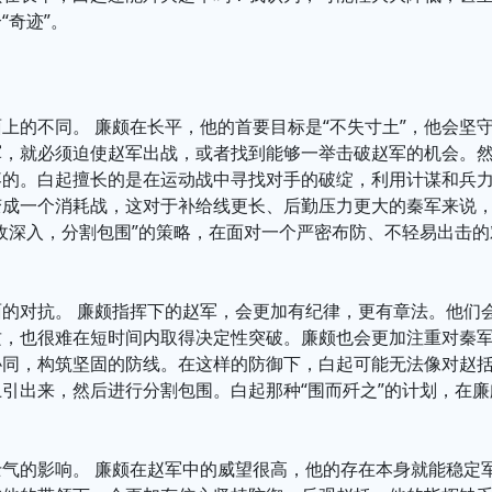
“奇迹”。
上的不同。 廉颇在长平，他的首要目标是“不失寸土”，他会坚
军，就必须迫使赵军出战，或者找到能够一举击破赵军的机会。
疼的。白起擅长的是在运动战中寻找对手的破绽，利用计谋和兵
变成一个消耗战，这对于补给线更长、后勤压力更大的秦军来说
敌深入，分割包围”的策略，在面对一个严密布防、不轻易出击
面的对抗。 廉颇指挥下的赵军，会更加有纪律，更有章法。他们
攻，也很难在短时间内取得决定性突破。廉颇也会更加注重对秦
协同，构筑坚固的防线。在这样的防御下，白起可能无法像对赵
引出来，然后进行分割包围。白起那种“围而歼之”的计划，在
士气的影响。 廉颇在赵军中的威望很高，他的存在本身就能稳定