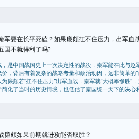
秦军要在长平死磕？如果廉颇扛不住压力，出军血
五国不就得利了吗?
战，是中国战国史上一次决定性的战役，秦军能在此与赵军
代价，背后有着复杂的战略考量和政治动因，远非简单的“
为廉颇若“扛不住压力”出军血战，秦军就“大概率惨胜”，
简化了当时的历史情境，也低估了秦国统一天下的决心和其......
战廉颇如果前期就进攻能否取胜？