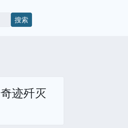
搜索
造奇迹歼灭