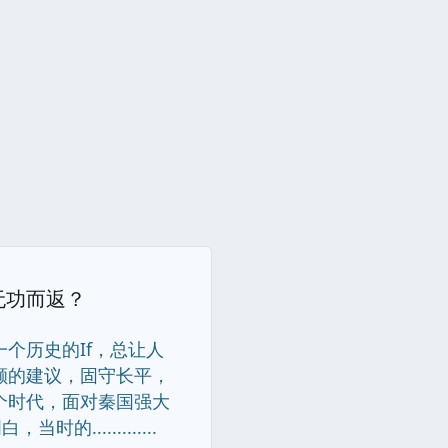
无功而返？
个历史的If，总让人
颇的建议，固守长平，
个时代，面对秦国强大
............