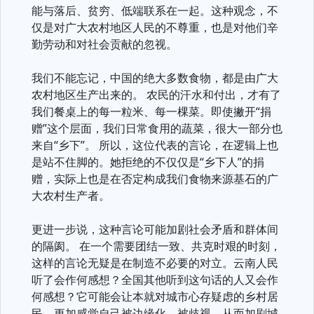
能与落后、贫穷、低端联系在一起。这种观念，不
仅是对广大农村地区人民的不尊重，也是对他们辛
勤劳动和对社会贡献的忽视。
我们不能忘记，中国的绝大多数食物，都是由广大
农村地区生产出来的。 农民的汗水和付出，才有了
我们餐桌上的每一粒米、每一棵菜。即使撇开“捐
赠”这个层面，我们日常食用的蔬菜，很大一部分也
来自“乡下”。 所以，这位代表的言论，在逻辑上也
是站不住脚的。她拒绝的不仅仅是“乡下人”的捐
赠，实际上也是在否定构成我们食物来源基石的广
大农村生产者。
更进一步说，这种言论可能加剧社会矛盾和群体间
的隔阂。 在一个需要团结一致、共克时艰的时刻，
这样的言论无疑是在制造不必要的对立。云南人民
听了会作何感想？全国其他听到这句话的人又会作
何感想？它可能会让本就对城市心存疑虑的乡村居
民，更加感觉自己被边缘化、被歧视，从而加剧城